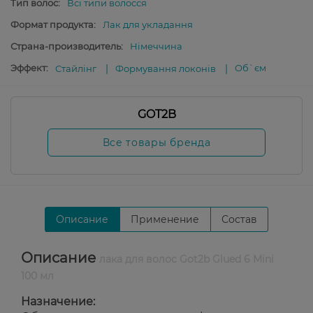
Тип волос:
Всі типи волосся
Формат продукта:
Лак для укладання
Страна-производитель:
Німеччина
Эффект:
Об`єм
Стайлінг
Формування локонів
GOT2B
Все товары бренда
Описание
Применение
Состав
Описание
лака для волос Got2b Glued 6 Mini
100 мл
Назначение: