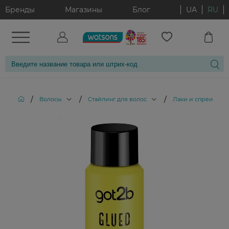
Бренды
Магазины
Блог
UA
RU
/
/
/
Волосы
Стайлинг для волос
Лаки и спреи для 