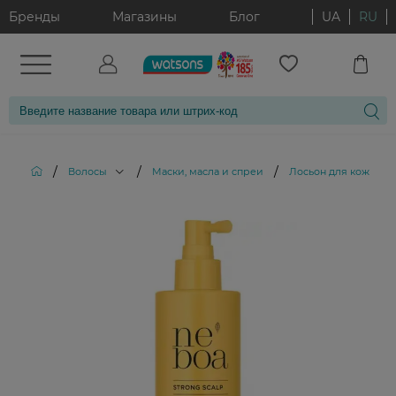
Бренды
Магазины
Блог
UA
RU
/
/
/
Волосы
Маски, масла и спреи
Лосьон для кожи го