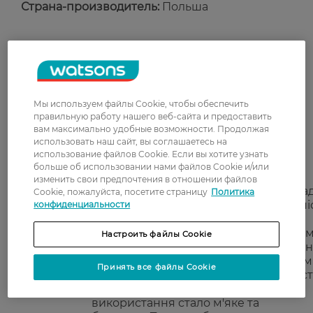
Страна-производитель:
Польша
Рейтинг и отзывы
5
1 відгуків
Мы используем файлы Cookie, чтобы обеспечить
правильную работу нашего веб-сайта и предоставить
вам максимально удобные возможности. Продолжая
З 1 відгуків
использовать наш сайт, вы соглашаетесь на
использование файлов Cookie. Если вы хотите узнать
больше об использовании нами файлов Cookie и/или
изменить свои предпочтения в отношении файлов
Лілія
Серія Neboa просто неймовірна,скла
Cookie, пожалуйста, посетите страницу
Политика
28 мая, 2025
прекрасний,а результат видно вже пі
конфиденциальности
першого
використання.Корисьуюся,шампунем
Настроить файлы Cookie
вигладжування волосся),маскою,пілі
для шкіри голови та ось цим чудовим
Принять все файлы Cookie
лосьйоном проти випадіння це прос
бомба, волосся вже після першого
використання стало м'яке та