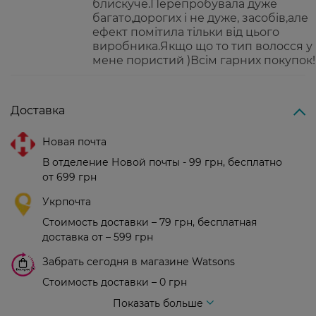
блискуче.Перепробувала дуже
багато,дорогих і не дуже, засобів,але
ефект помітила тільки від цього
виробника.Якщо що то тип волосся у
мене пористий )Всім гарних покупок!
Доставка
Новая почта
В отделение Новой почты - 99 грн, бесплатно
от 699 грн
Укрпочта
Стоимость доставки – 79 грн, бесплатная
доставка от – 599 грн
Забрать сегодня в магазине Watsons
Стоимость доставки – 0 грн
Стоимость доставки – 99 грн, бесплатная доставка от – 699 грн
Показать больше