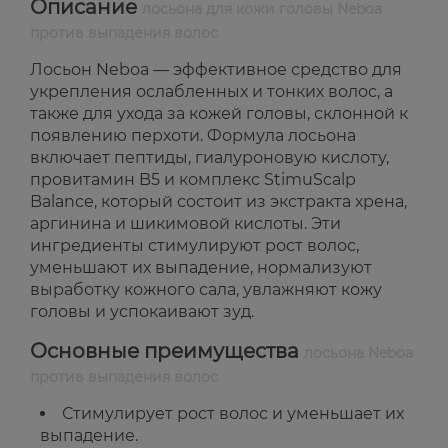
Описание
лосьона для кожи головы Neboa
против выпадения волос
Лосьон Neboa — эффективное средство для
укрепления ослабленных и тонких волос, а
также для ухода за кожей головы, склонной к
появлению перхоти. Формула лосьона
включает пептиды, гиалуроновую кислоту,
провитамин B5 и комплекс StimuScalp
Balance, который состоит из экстракта хрена,
аргинина и шикимовой кислоты. Эти
ингредиенты стимулируют рост волос,
уменьшают их выпадение, нормализуют
выработку кожного сала, увлажняют кожу
головы и успокаивают зуд.
Основные преимущества
лосьона Neboa
против выпадения волос
Стимулирует рост волос и уменьшает их
выпадение.