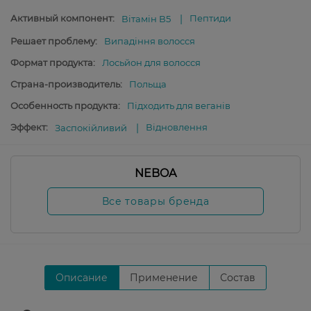
Активный компонент:
Пептиди
Вітамін В5
Решает проблему:
Випадіння волосся
Формат продукта:
Лосьйон для волосся
Страна-производитель:
Польща
Особенность продукта:
Підходить для веганів
Эффект:
Відновлення
Заспокійливий
NEBOA
Все товары бренда
Описание
Применение
Состав