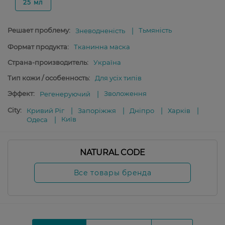
25 мл
Решает проблему:
Тьмяність
Зневодненість
Формат продукта:
Тканинна маска
Страна-производитель:
Україна
Тип кожи / особенность:
Для усіх типів
Эффект:
Зволоження
Регенеруючий
City:
Кривий Ріг
Запоріжжя
Дніпро
Харків
Київ
Одеса
NATURAL CODE
Все товары бренда