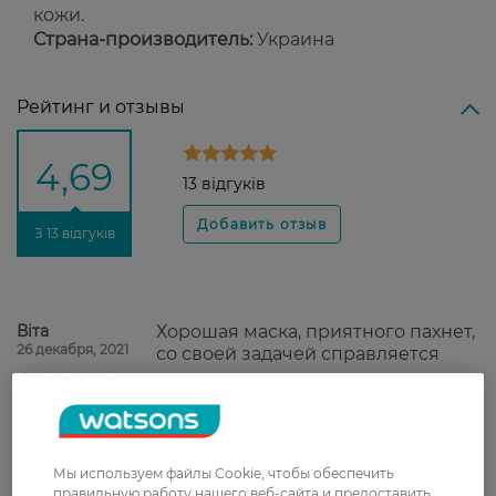
кожи.
Страна-производитель:
Украина
Рейтинг и отзывы
4,69
13 відгуків
З 13 відгуків
Віта
Хорошая маска, приятного пахнет,
26 декабря, 2021
со своей задачей справляется
Валерія
В упаковке мало жидкости, маска
15 ноября, 2021
плохо увлажняет кожу.
Мы используем файлы Cookie, чтобы обеспечить
правильную работу нашего веб-сайта и предоставить