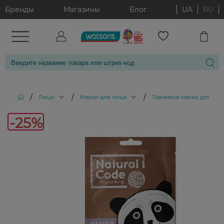
Бренды
Магазины
Блог
UA
RU
/
/
/
Лицо
Маски для лица
Тканевые маски для лиц
-
-25%