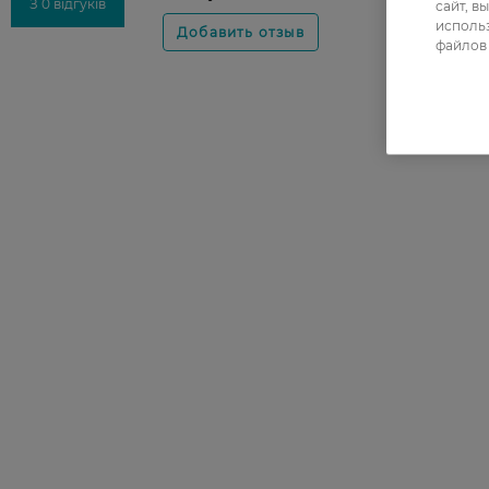
З 0 відгуків
сайт, в
использ
файлов 