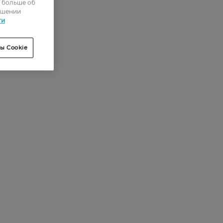
0
ь больше об
ошении
0
ти
0
ы Cookie