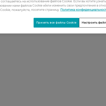
3
ы соглашаетесь на использование файлов Cookie. Если вы хотите узнат
овании нами файлов Cookie и/или изменить свои предпочтения в отн
4
Cookie, пожалуйста, посетите страницу
Политика конфиденциальнос
5
Принять все файлы Cookie
Настроить файл