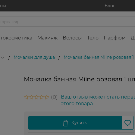
ины
Блог
токосметика
Макияж
Волосы
Тело
Парфюм
Д
Мочалки для душа
Мочалка банная Miine розовая 1
/
/
Мочалка банная Miine розовая 1 ш
0
Ваш отзыв может стать перв
этого товара