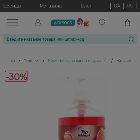
Бренды
Магазины
Блог
UA
RU
/
/
/
Тело
Косметика для ванны и душа
Жидкое мыл
-30%