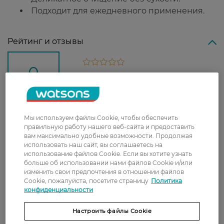
Подходит для ежедневного применения.
Рейтинг и отзывы
0
0 відгуків
З 0 відгуків
Мы используем файлы Cookie, чтобы обеспечить
правильную работу нашего веб-сайта и предоставить
Доставка
вам максимально удобные возможности. Продолжая
использовать наш сайт, вы соглашаетесь на
Новая почта
использование файлов Cookie. Если вы хотите узнать
больше об использовании нами файлов Cookie и/или
В отделение Новой почты - 99 грн, бесплатно
изменить свои предпочтения в отношении файлов
от 699 грн
Cookie, пожалуйста, посетите страницу
Политика
конфиденциальности
Укрпочта
Стоимость доставки – 79 грн, бесплатная
Настроить файлы Cookie
доставка от – 599 грн