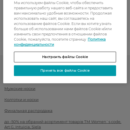
Мы используем файлы Cookie, чтобы обеспечить
Оплата картой
правильную работу нашего веб-сайта и предоставить
вам максимально удобные возможности. Продолжая
использовать наш сайт, вы соглашаетесь на
Послеоплата
использование файлов Cookie. Если вы хотите узнать
больше об использовании нами файлов Cookie и/или
Показать больше
изменить свои предпочтения в отношении файлов
Cookie, пожалуйста, посетите страницу
Политика
конфиденциальности
Код товара
1431715
Настроить файлы Cookie
-50% на обраний асортимент
Принять все файлы Cookie
Носки
Мужские носки
Колготки и носки
Финальная распродажа
до -50% на обраний асортимент товарів ТМ Women`s code,
Art G, Intuicia, Siela