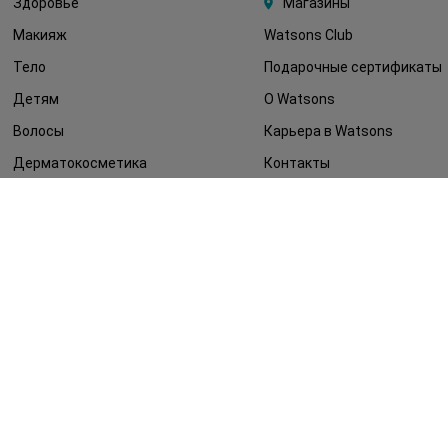
Здоровье
Магазины
Макияж
Watsons Club
Тело
Подарочные сертификаты
Детям
О Watsons
Волосы
Карьера в Watsons
Дерматокосметика
Контакты
Блог
Оплата и доставка
FAQ
Политика
конфиденциальности
Публичная оферта
СМИ о нас
Возврат заказа