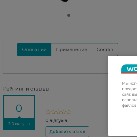
Описание
Применение
Состав
Мы испо
Рейтинг и отзывы
предос
сайт, в
использ
0
файлов 
0 відгуків
З 0 відгуків