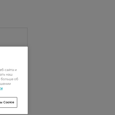
еб-сайта и
ать наш
ь больше об
ошении
0
ти
0
ы Cookie
0
0