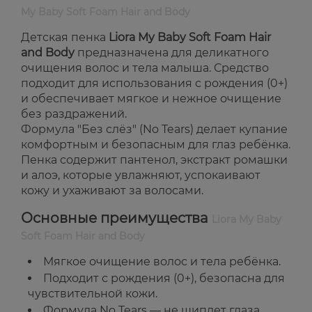
My Baby Soft Foam Hair and Body
Детская пенка
Liora My Baby Soft Foam Hair
and Body
предназначена для деликатного
очищения волос и тела малыша. Средство
подходит для использования с рождения (0+)
и обеспечивает мягкое и нежное очищение
без раздражений.
Формула "Без слёз" (No Tears) делает купание
комфортным и безопасным для глаз ребёнка.
Пенка содержит пантенол, экстракт ромашки
и алоэ, которые увлажняют, успокаивают
кожу и ухаживают за волосами.
Основные преимущества
Liora My Baby
Soft Foam Hair and Body
Мягкое очищение волос и тела ребёнка.
Подходит с рождения (0+), безопасна для
чувствительной кожи.
Формула No Tears — не щиплет глаза.