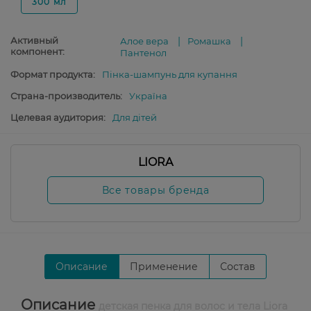
300 мл
Активный
Алое вера
Ромашка
компонент:
Пантенол
Формат продукта:
Пінка-шампунь для купання
Страна-производитель:
Україна
Целевая аудитория:
Для дітей
LIORA
Все товары бренда
Описание
Применение
Состав
Описание
детская пенка для волос и тела Liora