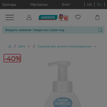
Бренды
Магазины
Блог
UA
RU
/
/
/
Дети
Cредство для купания новорожденных
Де
-40%