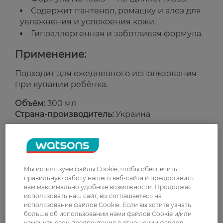
Содержит пантенол, ромашку и алоэ для
увлажнения и успокоения кожи.
Гипоаллергенная и заботливая формула.
Применение:
Подходит для ежедневного использования
при купании ребёнка.
Объём:
300 мл
Страна-производитель:
Украина
Рейтинг и отзывы
Мы используем файлы Cookie, чтобы обеспечить
0
правильную работу нашего веб-сайта и предоставить
0 відгуків
вам максимально удобные возможности. Продолжая
использовать наш сайт, вы соглашаетесь на
З 0 відгуків
использование файлов Cookie. Если вы хотите узнать
больше об использовании нами файлов Cookie и/или
изменить свои предпочтения в отношении файлов