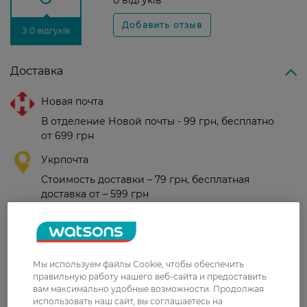
0 відгуків
З 0 відгуків
Доставка
Новая почта
В отделение Новой почты - 99 грн, бесплатно
от 699 грн
Укрпочта
Стоимость доставки – 79 грн, бесплатная
доставка от – 599 грн
Забрать сегодня в магазине Watsons
Стоимость доставки – 0 грн
Стоимость доставки – 99 грн, бесплатная доставка от – 699 грн
Показать больше
Мы используем файлы Cookie, чтобы обеспечить
правильную работу нашего веб-сайта и предоставить
Оплата
вам максимально удобные возможности. Продолжая
использовать наш сайт, вы соглашаетесь на