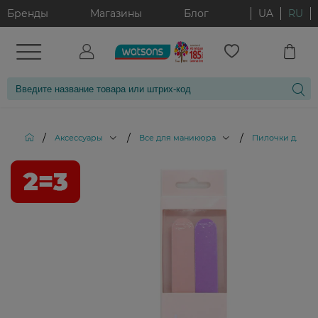
Бренды
Магазины
Блог
UA
RU
/
/
/
Аксессуары
Все для маникюра
Пилочки для но