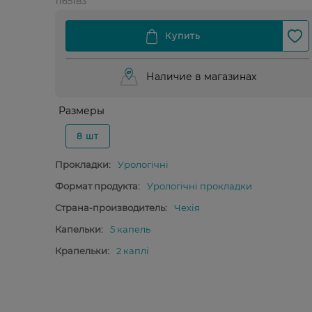
1165183
Наличие в магазинах
Размеры
8 шт
Прокладки:
Урологічні
Формат продукта:
Урологічні прокладки
Страна-производитель:
Чехія
Капельки:
5 капель
Крапельки:
2 каплі