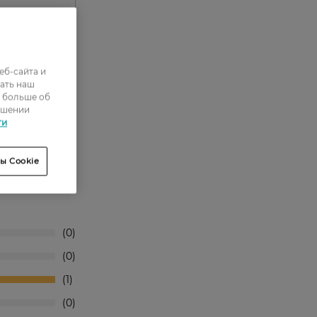
еб-сайта и
ать наш
ь больше об
ошении
ти
ы Cookie
0
0
1
0