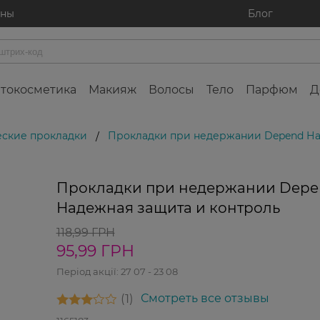
ины
Блог
токосметика
Макияж
Волосы
Тело
Парфюм
Д
еские прокладки
Прокладки при недержании Depend На
/
Прокладки при недержании Dep
Надежная защита и контроль
118,99 ГРН
95,99 ГРН
Період акції:
27 07 - 23 08
1
Смотреть все отзывы