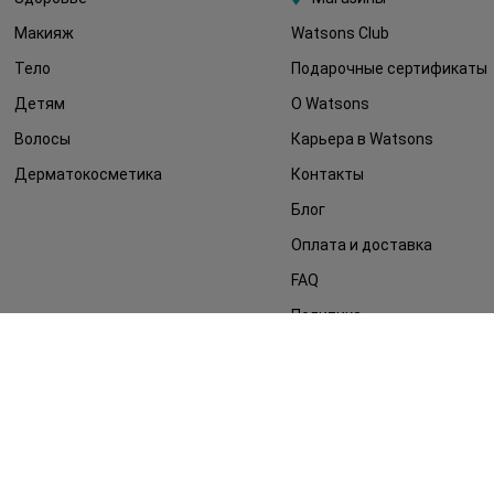
Макияж
Watsons Club
Тело
Подарочные сертификаты
Детям
О Watsons
Волосы
Карьера в Watsons
Дерматокосметика
Контакты
Блог
Оплата и доставка
FAQ
Политика
конфиденциальности
Публичная оферта
СМИ о нас
Возврат заказа