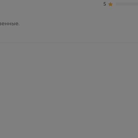
5
венные.