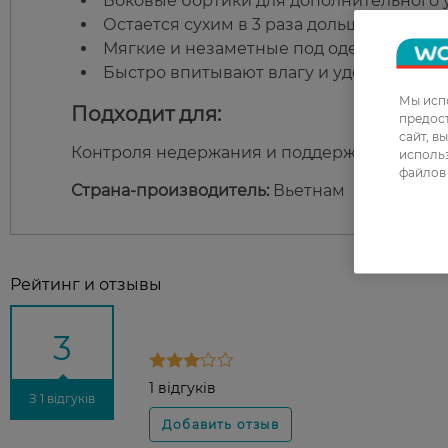
Боковые бортики для дополнительного у
Остается сухим в 3 раза дольше, чем об
Мягкие и незаметные под одеждой.
Быстро впитывают влагу и удерживают з
Мы испо
Подходит для:
предос
сайт, в
Контроля недержания и поддержания увере
использ
файлов 
Страна-производитель:
Вьетнам
Рейтинг и отзывы
3
1 відгуків
З 1 відгуків