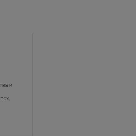
тва и
пах,