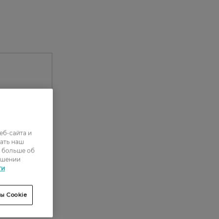
еб-сайта и
ать наш
ь больше об
ошении
0
ти
0
ы Cookie
0
0