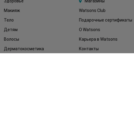
Здоровье
Магазины
Макияж
Watsons Club
Тело
Подарочные сертификаты
Детям
О Watsons
Волосы
Карьера в Watsons
Дерматокосметика
Контакты
Блог
Оплата и доставка
FAQ
Политика
конфиденциальности
Публичная оферта
СМИ о нас
Возврат заказа