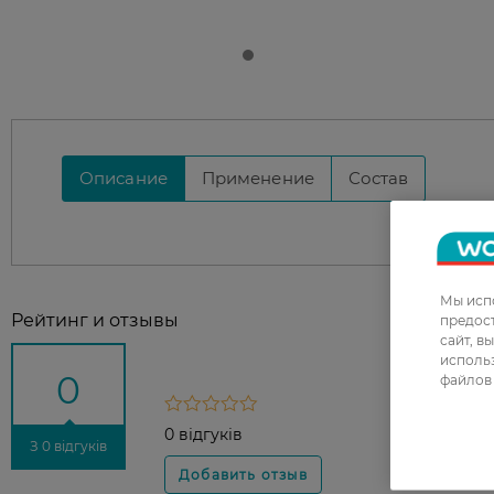
Описание
Применение
Состав
Мы испо
Рейтинг и отзывы
предос
сайт, в
использ
0
файлов 
0 відгуків
З 0 відгуків