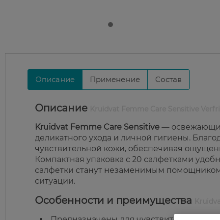
Описание
Применение
Состав
Описание
Kruidvat Femme Care Sensitive Verfris
Kruidvat Femme Care Sensitive
— освежающие
деликатного ухода и личной гигиены. Благо
чувствительной кожи, обеспечивая ощущени
Компактная упаковка с 20 салфетками удобна
салфетки станут незаменимым помощником
ситуации.
Особенности и преимущества
Kruidv
Предназначены для чувствительной кожи 