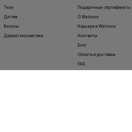
Тело
Подарочные сертификаты
Детям
О Watsons
Волосы
Карьера в Watsons
Дерматокосметика
Контакты
Блог
Оплата и доставка
FAQ
Политика
конфиденциальности
Публичная оферта
СМИ о нас
Возврат заказа