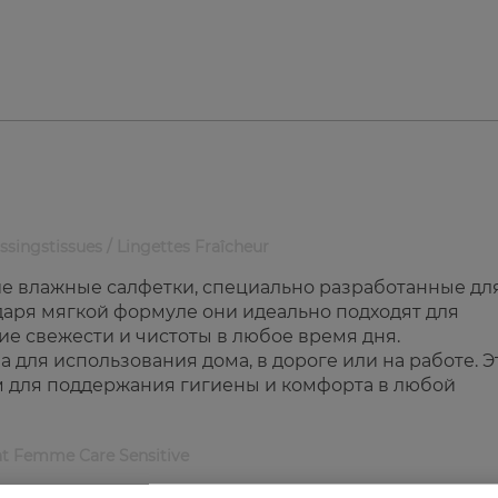
singstissues / Lingettes Fraîcheur
 влажные салфетки, специально разработанные дл
даря мягкой формуле они идеально подходят для
е свежести и чистоты в любое время дня.
 для использования дома, в дороге или на работе. Э
 для поддержания гигиены и комфорта в любой
at Femme Care Sensitive
(Sensitive).