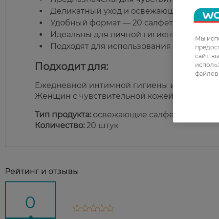
Деликатный уход и освежающее действи
Удобный формат — 20 салфеток в упаков
Идеальны для личной гигиены и ежедн
Мы испо
Подходят для использования дома и вне
предос
сайт, в
Подходит для:
использ
файлов 
Ежедневной интимной гигиены и быстрого 
Женщин с чувствительной кожей.
Тип продукта:
освежающие салфетки
Количество:
20 штук
Рейтинг и отзывы
0