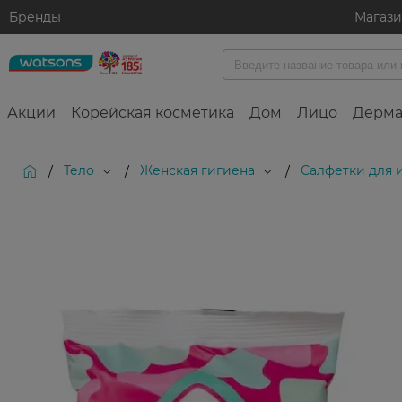
Бренды
Магаз
Акции
Корейская косметика
Дом
Лицо
Дерма
Тело
Женская гигиена
Салфетки для 
/
/
/