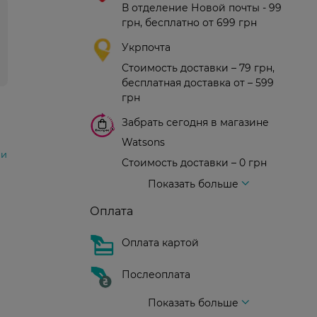
В отделение Новой почты - 99
грн, бесплатно от 699 грн
Укрпочта
Стоимость доставки – 79 грн,
бесплатная доставка от – 599
грн
Забрать сегодня в магазине
Watsons
ни
Стоимость доставки – 0 грн
Стоимость доставки – 99 грн, бесплатная доставка от – 699 грн
Доставка курьером новой почты
Стоимость доставки - 150 грн (до подъезда)
Показать больше
Оплата
Оплата картой
Послеоплата
Показать больше