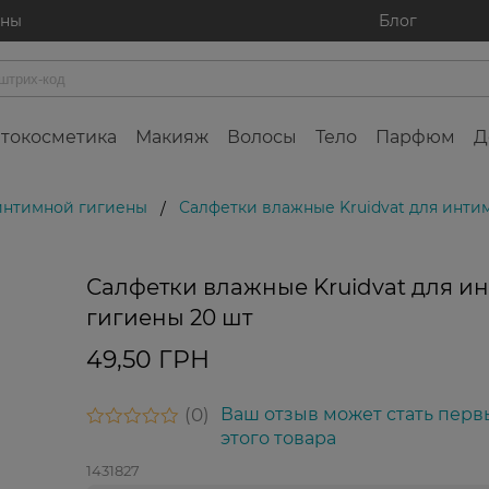
ины
Блог
токосметика
Макияж
Волосы
Тело
Парфюм
Д
интимной гигиены
Салфетки влажные Kruidvat для инти
/
Салфетки влажные Kruidvat для и
гигиены 20 шт
49,50 ГРН
0
Ваш отзыв может стать перв
этого товара
1431827