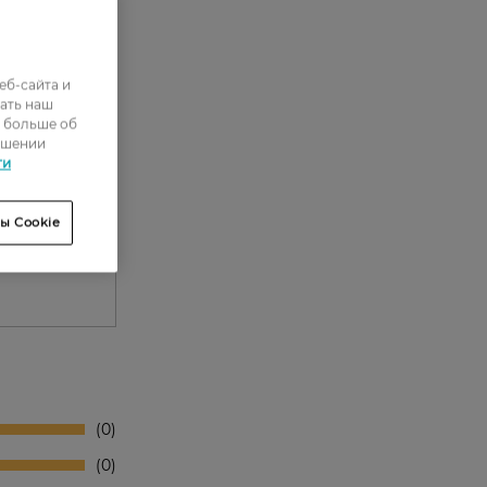
еб-сайта и
ать наш
ь больше об
ошении
ти
ы Cookie
0
0