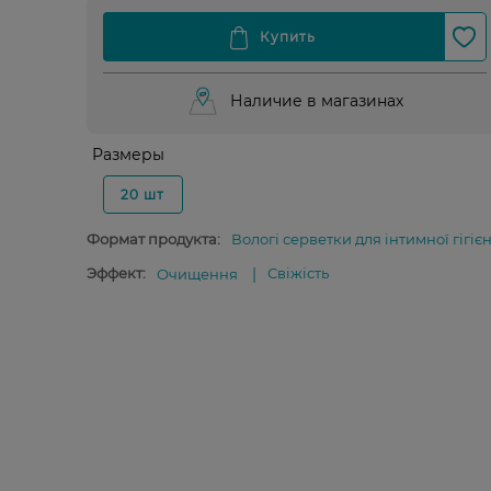
Наличие в магазинах
Размеры
20 шт
Формат продукта:
Вологі серветки для інтимної гігіє
Эффект:
Свіжість
Очищення