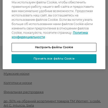
Мы используем файлы Cookie, чтобы обеспечить
Оплата картой
правильную работу нашего веб-сайта и предоставить
вам максимально удобные возможности. Продолжая
использовать наш сайт, вы соглашаетесь на
Послеоплата
использование файлов Cookie. Если вы хотите узнать
больше об использовании нами файлов Cookie и/или
Показать больше
изменить свои предпочтения в отношении файлов
Cookie, пожалуйста, посетите страницу
Политика
конфиденциальности
Код товара
1431708
Настроить файлы Cookie
-50% на обраний асортимент
Принять все файлы Cookie
Носки
Мужские носки
Колготки и носки
Финальная распродажа
до -50% на обраний асортимент товарів ТМ Women`s code,
Art G, Intuicia, Siela