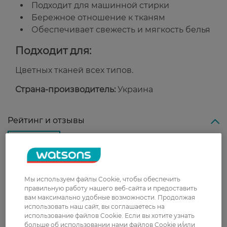
Подходит для машинной стирки
Бережное отношение к тканям
Обеспечивает свежесть и мягкость белья
Подходит для:
Цветных тканей всех типов.
Страна-производитель:
Украина
Рейтинг и отзывы
0
0 відгуків
З 0 відгуків
Мы используем файлы Cookie, чтобы обеспечить
правильную работу нашего веб-сайта и предоставить
вам максимально удобные возможности. Продолжая
использовать наш сайт, вы соглашаетесь на
Доставка
использование файлов Cookie. Если вы хотите узнать
больше об использовании нами файлов Cookie и/или