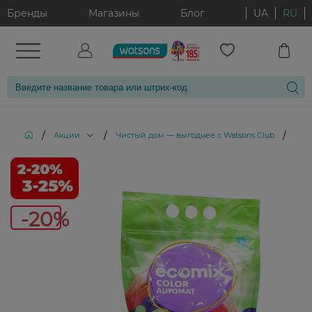
Бренды
Магазины
Блог
UA
RU
/
/
/
Акции
Чистый дом — выгоднее с Watsons Club
Сти
-20%