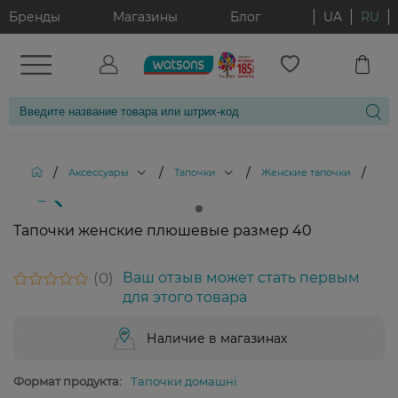
Бренды
Магазины
Блог
UA
RU
/
/
/
/
Аксессуары
Тапочки
Женские тапочки
Тап
Тапочки женские плюшевые размер 40
0
Ваш отзыв может стать первым
для этого товара
Наличие в магазинах
Формат продукта:
Тапочки домашні