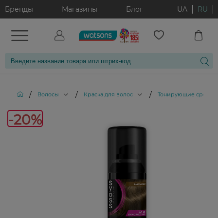
Бренды
Магазины
Блог
UA
RU
/
/
/
Волосы
Краска для волос
Тонирующие средств
-20%
-20%