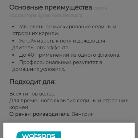
Основные преимущества
спрея-
корректора Syoss Root Retouch:
Мгновенное маскирование седины и
отросших корней.
Устойчивость к поту и дождю для
длительного эффекта.
До 40 применений из одного флакона.
Профессиональный результат в
домашних условиях.
Подходит для:
Всех типов волос.
Для временного скрытия седины и отросших
корней.
Страна-производитель:
Венгрия
Рейтинг и отзывы