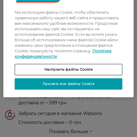
0
Мы используем файлы Cookie, чтобы обеспечить
0 відгуків
правильную работу нашего веб-сайта и предоставить
вам максимально удобные возможности. Продолжая
использовать наш сайт, вы соглашаетесь на
З 0 відгуків
использование файлов Cookie. Если вы хотите узнать
больше об использовании нами файлов Cookie и/или
изменить свои предпочтения в отношении файлов
Доставка
Cookie, пожалуйста, посетите страницу
Политика
конфиденциальности
Новая почта
Настроить файлы Cookie
В отделение Новой почты - 99 грн, бесплатно
от 699 грн
Принять все файлы Cookie
Укрпочта
Стоимость доставки – 79 грн, бесплатная
доставка от – 599 грн
Забрать сегодня в магазине Watsons
Стоимость доставки – 0 грн
Стоимость доставки – 99 грн, бесплатная доставка от – 699 грн
Показать больше