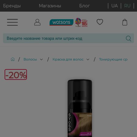
Бренды
Магазины
Блог
UA
RU
/
/
/
Волосы
Краска для волос
Тонирующие средств
-20%
-20%