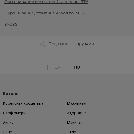
Окрашивание волос: топ-бренды до -35%
Окрашивание, стайлинг и уход до -50%
SYOSS
Поділитись із друзями
UA
RU
Каталог
Корейская косметика
Мужчинам
Парфюмерия
Здоровье
Акции
Макияж
Лицо
Тело