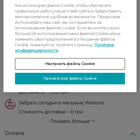
0
0 відгуків
Мы используем файлы Cookie, чтобы обеспечить
правильную работу нашего веб-сайта и предоставить
вам максимально удобные возможности. Продолжая
З 0 відгуків
использовать наш сайт, вы соглашаетесь на
использование файлов Cookie. Если вы хотите узнать
больше об использовании нами файлов Cookie и/или
Доставка
изменить свои предпочтения в отношении файлов
Cookie, пожалуйста, посетите страницу
Политика
Новая почта
конфиденциальности
В отделение Новой почты - 99 грн, бесплатно
Настроить файлы Cookie
от 699 грн
Укрпочта
Принять все файлы Cookie
Стоимость доставки – 79 грн, бесплатная
доставка от – 599 грн
Забрать сегодня в магазине Watsons
Стоимость доставки – 0 грн
Стоимость доставки – 99 грн, бесплатная доставка от – 699 грн
Показать больше
Оплата