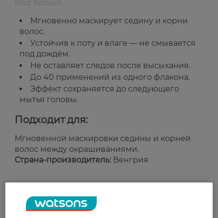
Root Retouch
Мгновенно маскирует седину и корни
волос.
Устойчив к поту и влаге — не смывается
под дождём.
Не оставляет следов после высыхания.
До 40 применений из одного флакона.
Эффект сохраняется до следующего
мытья головы.
Подходит для:
Мгновенной маскировки седины и корней
волос между окрашиваниями.
Страна-производитель:
Венгрия
Рейтинг и отзывы