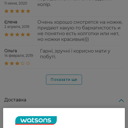
11 июня, 2020
колір.
Єлена
Очень хорошо смотрятся на ножке,
2 апреля, 2019
придают какую-то бархатистость и
не понятно есть колготки или нет,
но ножки красивые)))
Ольга
Гарні, зручні і корисно мати у
14 февраля, 2019
побуті.
Показати ще
Доставка
Новая почта
В отделение Новой почты - 99 грн, бесплатно
от 699 грн