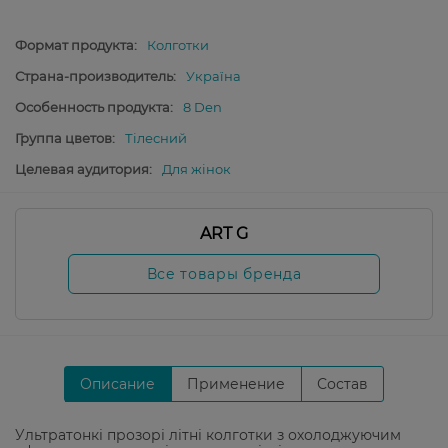
Формат продукта:
Колготки
Страна-производитель:
Україна
Особенность продукта:
8 Den
Группа цветов:
Тілесний
Целевая аудитория:
Для жінок
ART G
Все товары бренда
Описание
Применение
Состав
Ультратонкі прозорі літні колготки з охолоджуючим