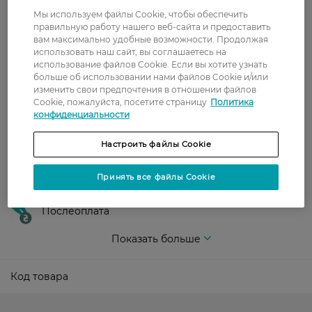
Мы используем файлы Cookie, чтобы обеспечить
Укрпочта
правильную работу нашего веб-сайта и предоставить
вам максимально удобные возможности. Продолжая
Стоимость доставки – 79 грн, бесплатная
использовать наш сайт, вы соглашаетесь на
доставка от – 599 грн
использование файлов Cookie. Если вы хотите узнать
больше об использовании нами файлов Cookie и/или
Забрать сегодня в магазине Watsons
изменить свои предпочтения в отношении файлов
Стоимость доставки – 0 грн
Cookie, пожалуйста, посетите страницу
Политика
Стоимость доставки – 99 грн, бесплатная доставка от – 699 грн
конфиденциальности
Показать больше
Настроить файлы Cookie
Оплата
Принять все файлы Cookie
Оплата картой
Послеоплата
Показать больше
Код товара