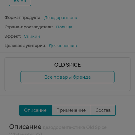
85 мл
Формат продукта:
Дезодорант стік
Страна-производитель:
Польща
Эффект:
Стійкий
Целевая аудитория:
Для чоловіків
OLD SPICE
Все товары бренда
Описание
Применение
Состав
Описание
дезодоранта-стика Old Spice
Whitewater XXL