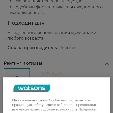
Не оставляет следов на одежде.
Удобный формат стика для ежедневного
использования.
Подходит для:
Ежедневного использования мужчинами
любого возраста.
Страна-производитель:
Польша
Рейтинг и отзывы
0
0 відгуків
З 0 відгуків
Мы используем файлы Cookie, чтобы обеспечить
правильную работу нашего веб-сайта и предоставить
Доставка
вам максимально удобные возможности. Продолжая