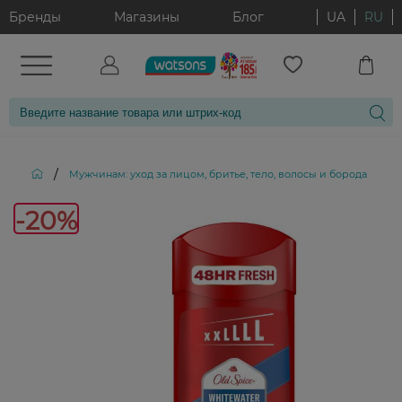
Бренды
Магазины
Блог
UA
RU
/
/
Мужчинам: уход за лицом, бритье, тело, волосы и борода
-20%