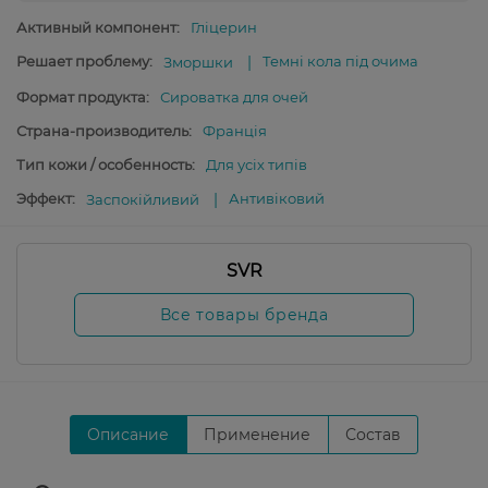
Активный компонент:
Гліцерин
Решает проблему:
Темні кола під очима
Зморшки
Формат продукта:
Сироватка для очей
Страна-производитель:
Франція
Тип кожи / особенность:
Для усіх типів
Эффект:
Антивіковий
Заспокійливий
SVR
Все товары бренда
Описание
Применение
Состав