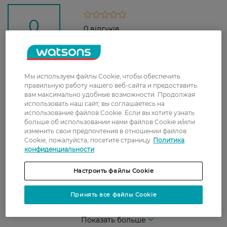
0
0 відгуків
З 0 відгуків
Мы используем файлы Cookie, чтобы обеспечить
Доставка
правильную работу нашего веб-сайта и предоставить
вам максимально удобные возможности. Продолжая
Новая почта
использовать наш сайт, вы соглашаетесь на
использование файлов Cookie. Если вы хотите узнать
В отделение Новой почты - 99 грн, бесплатно
больше об использовании нами файлов Cookie и/или
от 699 грн
изменить свои предпочтения в отношении файлов
Cookie, пожалуйста, посетите страницу
Политика
Укрпочта
конфиденциальности
Стоимость доставки – 79 грн, бесплатная
Настроить файлы Cookie
доставка от – 599 грн
Забрать сегодня в магазине Watsons
Принять все файлы Cookie
Стоимость доставки – 0 грн
Стоимость доставки – 99 грн, бесплатная доставка от – 699 грн
Показать больше