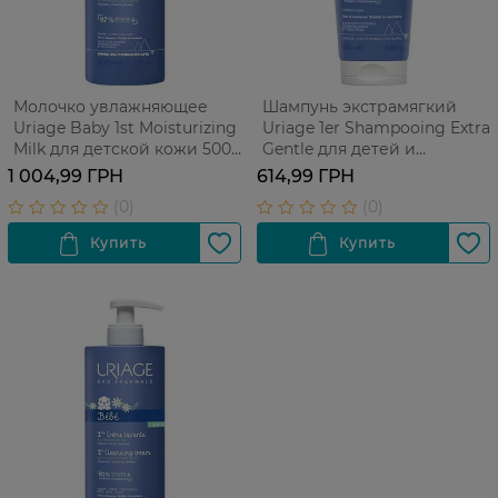
Молочко увлажняющее
Шампунь экстрамягкий
Uriage Baby 1st Moisturizing
Uriage 1er Shampooing Extra
Milk для детской кожи 500
Gentle для детей и
мл
младенцев 200 мл
1 004,99 ГРН
614,99 ГРН