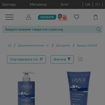
Бренды
Магазины
Блог
UA
RU
/
/
/
Дерматокосметика
Для детей
Бренд: URIAGE
Сортировать по:
Фильтр