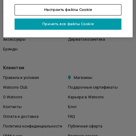
Акции
Макияж
Настроить файлы Cookie
Лицо
Тело
Подарки
Детям
Принять все файлы Cookie
Дом
Волосы
Аксессуары
Дерматокосметика
Бренды
Клиентам
Правила и условия
Магазины
Watsons Club
Подарочные сертификаты
О Watsons
Карьера в Watsons
Контакты
Блог
Оплата и доставка
FAQ
Политика конфиденциальности
Публичная оферта
СМИ о нас
Возврат заказа