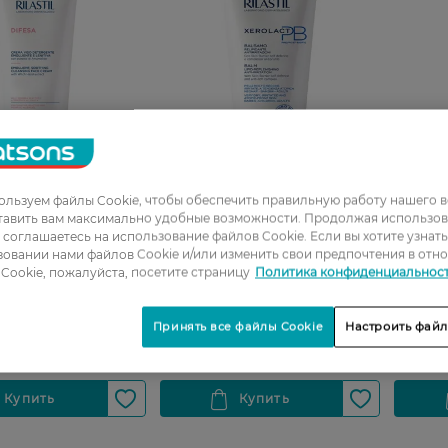
льзуем файлы Cookie, чтобы обеспечить правильную работу нашего в
тавить вам максимально удобные возможности. Продолжая использов
кожи склонной к
Бальзам
Масло 
ы соглашаетесь на использование файлов Cookie. Если вы хотите узнат
ilastil Difesa
восстанавливающий
и тела 
овании нами файлов Cookie и/или изменить свои предпочтения в отн
й крем для кожи
липидный Rilastil Xerolact для
очень 
Cookie, пожалуйста, посетите страницу
Политика конфиденциальнос
к аллергии 200 мл
сухой, чувствительной и
раздра
склонной к зуду и атопии
кожи 7
РН
707,99 ГРН
899,9
Принять все файлы Cookie
Настроить файл
кожи лица и тела 200 мл