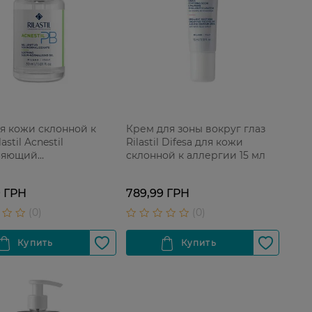
ля кожи склонной к
Крем для зоны вокруг глаз
astil Acnestil
Rilastil Difesa для кожи
няющий
склонной к аллергии 15 мл
рмализующий 30 мл
9 ГРН
789,99 ГРН