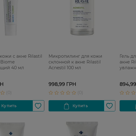
ожи с акне Rilastil
Микропилинг для кожи
Гель д
H-Biome
склонной к акне Rilastil
акне Ril
щий 40 мл
Acnestil 100 мл
увлаж
себоно
РН
998,99 ГРН
894,9