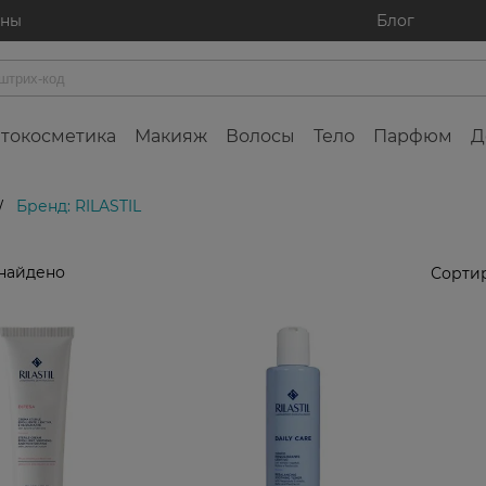
ины
Блог
токосметика
Макияж
Волосы
Тело
Парфюм
Д
Бренд: RILASTIL
/
найдено
Сортир