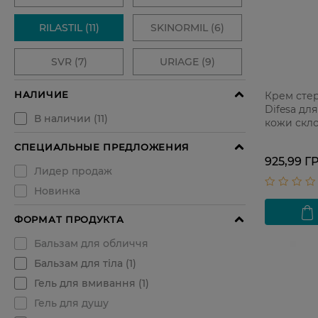
Крем стер
Difesa дл
кожи скл
раздраже
925,99 Г