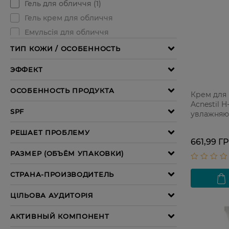
Крем для к
Acnestil 
увлажняю
661,99 Г