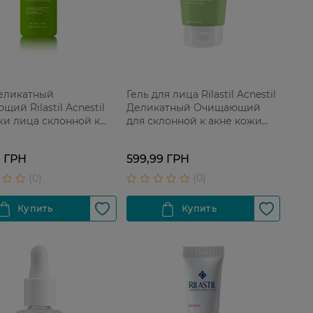
еликатный
Гель для лица Rilastil Acnestil
ий Rilastil Acnestil
Деликатный Очищающий
жи лица склонной к
для склонной к акне кожи
5 мл
200 мл
9 ГРН
599,99 ГРН