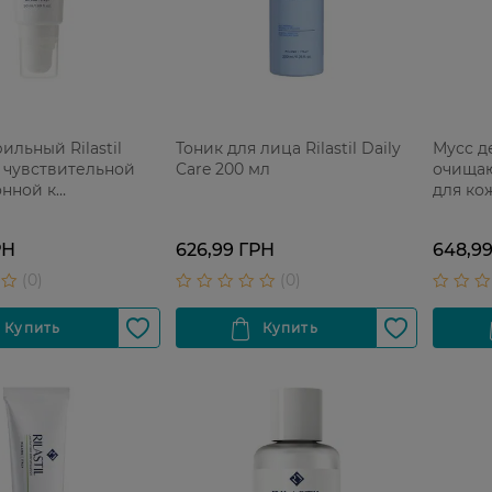
ильный Rilastil
Тоник для лица Rilastil Daily
Мусс д
я чувствительной
Care 200 мл
очищающ
онной к
для ко
ниям 50 мл
акне 16
РН
626,99 ГРН
648,9