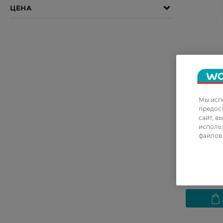
Мы испо
предос
Крем для 
сайт, в
аллергии R
использ
Очищающи
файлов 
склонной 
789,99 Г