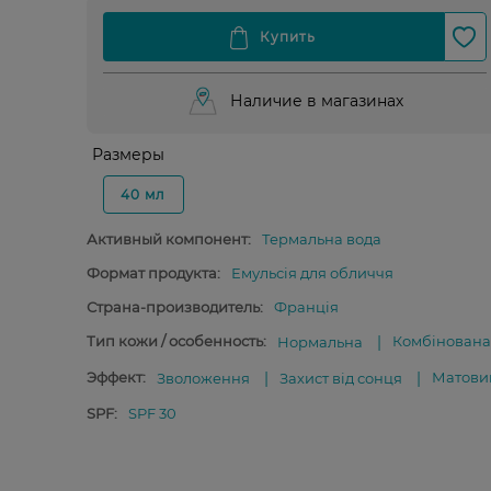
Наличие в магазинах
Размеры
40 мл
Активный компонент:
Термальна вода
Формат продукта:
Емульсія для обличчя
Страна-производитель:
Франція
Тип кожи / особенность:
Комбінована
Нормальна
Эффект:
Матови
Зволоження
Захист від сонця
SPF:
SPF 30