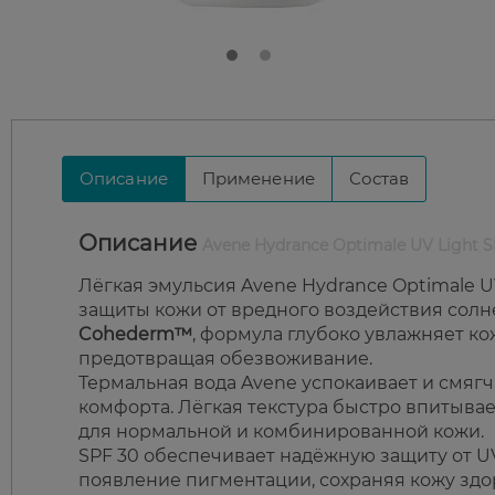
Описание
Применение
Состав
Описание
Avene Hydrance Optimale UV Light 
Лёгкая эмульсия Avene Hydrance Optimale U
защиты кожи от вредного воздействия сол
Cohederm™
, формула глубоко увлажняет ко
предотвращая обезвоживание.
Термальная вода Avene успокаивает и смяг
комфорта. Лёгкая текстура быстро впитывае
для нормальной и комбинированной кожи.
SPF 30 обеспечивает надёжную защиту от U
появление пигментации, сохраняя кожу зд