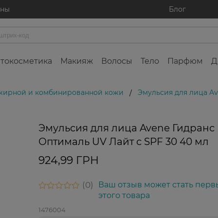
ины
Блог
токосметика
Макияж
Волосы
Тело
Парфюм
Д
 жирной и комбинированной кожи
Эмульсия для лица Av
/
Эмульсия для лица Avene Гидранс
Оптималь UV Лайт с SPF 30 40 мл
924,99 ГРН
0
Ваш отзыв может стать перв
этого товара
1476004