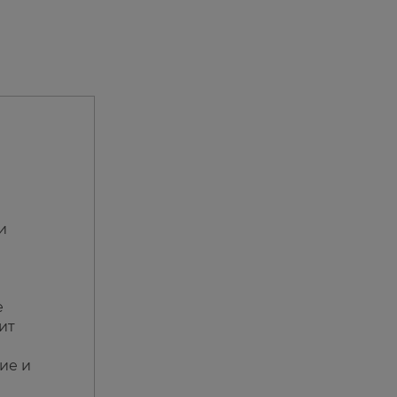
и
е
ит
ие и