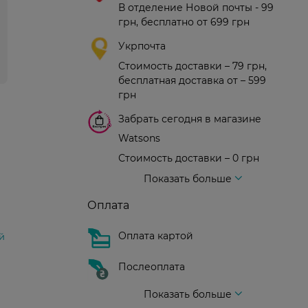
В отделение Новой почты - 99
грн, бесплатно от 699 грн
Укрпочта
Стоимость доставки – 79 грн,
бесплатная доставка от – 599
грн
Забрать сегодня в магазине
Watsons
Стоимость доставки – 0 грн
Стоимость доставки – 99 грн, бесплатная доставка от – 699 грн
Доставка курьером новой почты
Стоимость доставки - 150 грн (до подъезда)
Показать больше
Оплата
Оплата картой
й
Послеоплата
Показать больше