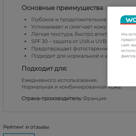
Основные преимущества
Avene Hydranc
Глубокое и продолжительное увлажнен
Успокаивает и смягчает кожу благодаря
Лёгкая текстура, быстро впитывается, б
Мы испо
предос
SPF 30 – защита от UVA и UVB-лучей.
сайт, в
Предотвращает фотостарение и пигмен
использ
Подходит для нормальной и комбиниро
файлов 
Подходит для:
Ежедневного использования.
Нормальная и комбинированная кожа.
Страна-производитель:
Франция
Рейтинг и отзывы