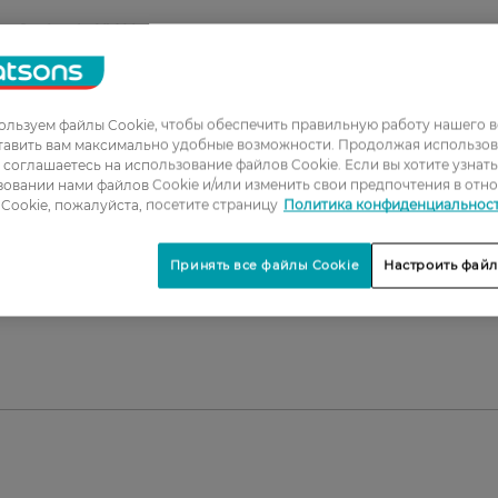
e Optimale UV Light
ие благодаря комплексу Cohederm™.
 термальной воде Avene.
ез жирного блеска.
льзуем файлы Cookie, чтобы обеспечить правильную работу нашего в
тавить вам максимально удобные возможности. Продолжая использов
ы соглашаетесь на использование файлов Cookie. Если вы хотите узнат
тацию.
овании нами файлов Cookie и/или изменить свои предпочтения в отн
ванной кожи.
Cookie, пожалуйста, посетите страницу
Политика конфиденциальнос
Принять все файлы Cookie
Настроить файл