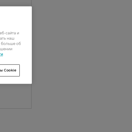
еб-сайта и
ать наш
ь больше об
ошении
ти
ы Cookie