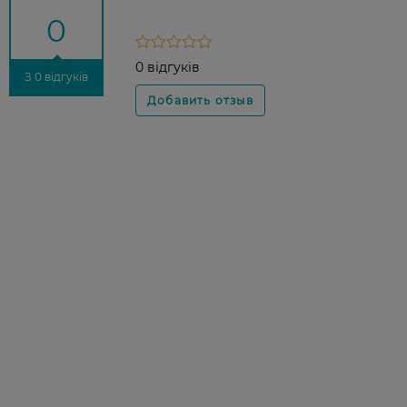
0
0 відгуків
З 0 відгуків