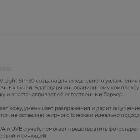
SPF30
V Light SPF30 создана для ежедневного увлажнения 
нечных лучей. Благодаря инновационному комплексу
жу и восстанавливает её естественный барьер,
чает кожу, уменьшает раздражения и дарит ощущени
тся, не оставляет жирного блеска и идеально подход
VA и UVB-лучей, помогает предотвратить фотостарен
оровой и сияющей.