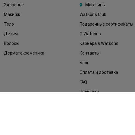
Здоровье
Магазины
Макияж
Watsons Club
Тело
Подарочные сертификаты
Детям
О Watsons
Волосы
Карьера в Watsons
Дерматокосметика
Контакты
Блог
Оплата и доставка
FAQ
Политика
конфиденциальности
Публичная оферта
СМИ о нас
Возврат заказа