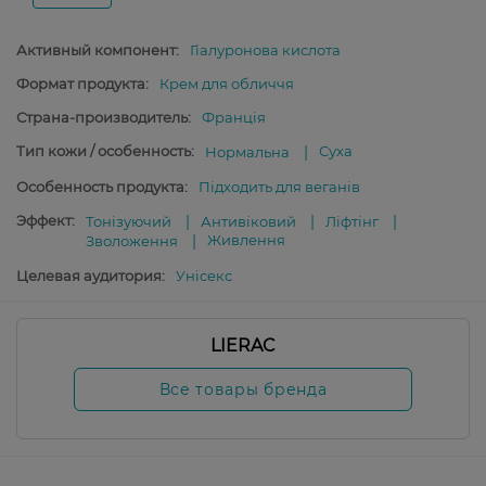
Активный компонент:
Гіалуронова кислота
Формат продукта:
Крем для обличчя
Страна-производитель:
Франція
Тип кожи / особенность:
Суха
Нормальна
Особенность продукта:
Підходить для веганів
Эффект:
Тонізуючий
Антивіковий
Ліфтінг
Живлення
Зволоження
Целевая аудитория:
Унісекс
LIERAC
Все товары бренда