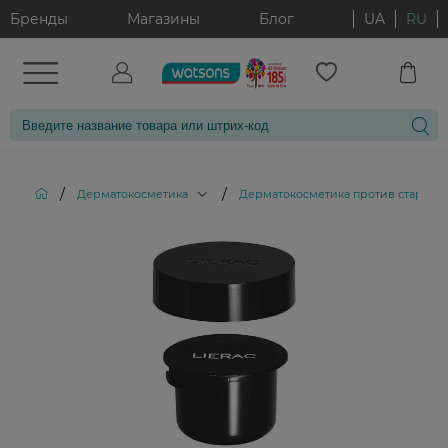
Бренды
Магазины
Блог
UA
RU
/
/
Дерматокосметика
Дерматокосметика против старени