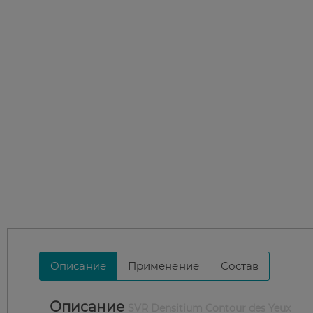
Описание
Применение
Состав
Описание
SVR Densitium Contour des Yeux