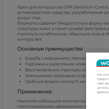
Крем для контура глаз SVR Densitium Contou
антивозрастное средство, разработанное д
вокруг глаз.
Формула содержит биодоступную форму кал
структуры кожи, а также сульфат декстрана
подтянуть ослабленную, обвисшую кожу в о
контуру век.
Основные преимущества
SVR Densitiu
Борьба с морщинами, тёмными кругами 
Подтяжка и укрепление кожи вокруг глаз
Восстановление структуры кожи благод
Мы испо
Уменьшение признаков усталости и осве
предос
Удобный флакон-помпа 15 мл.
сайт, в
использ
Применение:
файлов 
Наносите небольшое количество крема на чи
похлопывающими движениями подушечками