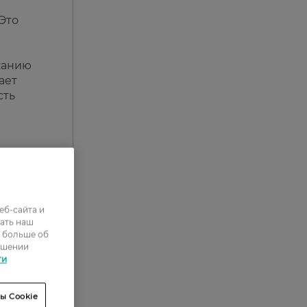
 Это
и
жанию
ает
сть
еб-сайта и
ать наш
ь больше об
ошении
ти
ми
ы Cookie