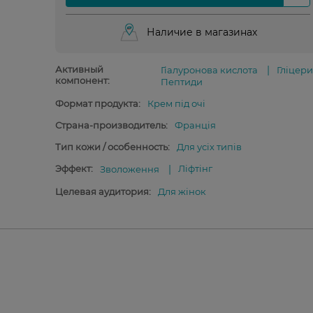
Наличие в магазинах
Активный
Гіалуронова кислота
Гліцер
компонент:
Пептиди
Формат продукта:
Крем під очі
Страна-производитель:
Франція
Тип кожи / особенность:
Для усіх типів
Эффект:
Ліфтінг
Зволоження
Целевая аудитория:
Для жінок