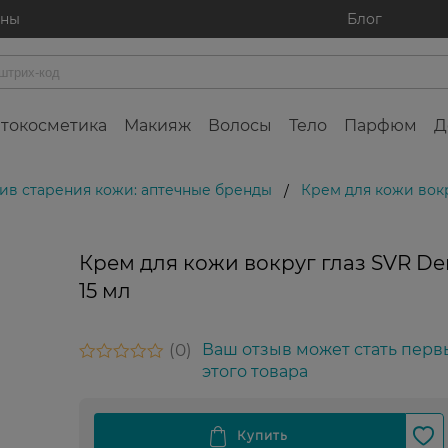
ины
Блог
токосметика
Макияж
Волосы
Тело
Парфюм
Д
ив старения кожи: аптечные бренды
Крем для кожи вокр
/
Крем для кожи вокруг глаз SVR De
15 мл
0
Ваш отзыв может стать перв
этого товара