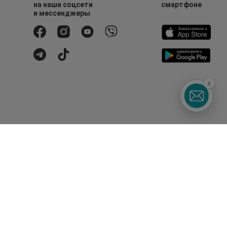
на наши соцсети
смартфоне
и мессенджеры
x