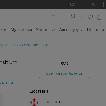
UA
RU
ети
Мужчинам
Здоровье
Аксессуары
Подарки
уг глаз SVR Densitium 15 мл
nsitium
SVR
Все товары бренда
ым для
Доставка
Новая почта