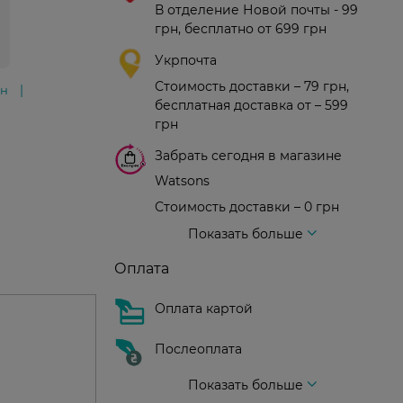
В отделение Новой почты - 99
грн, бесплатно от 699 грн
Укрпочта
Стоимость доставки – 79 грн,
ин
бесплатная доставка от – 599
грн
Забрать сегодня в магазине
Watsons
Стоимость доставки – 0 грн
Стоимость доставки – 99 грн, бесплатная доставка от – 699 грн
Доставка курьером новой почты
Стоимость доставки - 150 грн (до подъезда)
Показать больше
Оплата
Оплата картой
Послеоплата
Показать больше