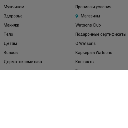
Мужчинам
Правила и условия
Здоровье
Магазины
Макияж
Watsons Club
Тело
Подарочные сертификаты
Детям
О Watsons
Волосы
Карьера в Watsons
Дерматокосметика
Контакты
Блог
Оплата и доставка
FAQ
Политика
конфиденциальности
Публичная оферта
СМИ о нас