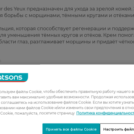
r des Yeux предназначен для ухода за зрелой кожей.
ля борьбы с морщинами, тёмными кругами и отёкам
ьция, которая способствует регенерации и поддер
 для уменьшения тёмных кругов и отёков. Крем помог
бласти глаз, разглаживает морщины и придаёт чётко
m
и отёками.
.
аря кальцию.
льзуем файлы Cookie, чтобы обеспечить правильную работу нашего в
тление взгляда.
тавить вам максимально удобные возможности. Продолжая использов
ы соглашаетесь на использование файлов Cookie. Если вы хотите узнат
овании нами файлов Cookie и/или изменить свои предпочтения в отн
Cookie, пожалуйста, посетите страницу
Политика конфиденциальнос
стую кожу вокруг глаз утром и/или вечером, лёгки
Принять все файлы Cookie
Настроить файл
 пальцев.