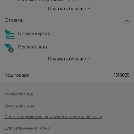
Стоимость доставки – 99 грн, бесплатная доставка от – 699 грн
Показать больше
Оплата
Оплата картой
Послеоплата
Показать больше
Код товара
1518025
Уход для лица
Крем для лица
Дерматокосметика для сухой и атопичной кожи
Для увлажнения кожи