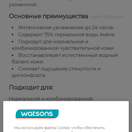
ухоженной.
Основные преимущества
Avène Hydrance
Интенсивное увлажнение до 24 часов.
Содержит 75% термальной воды Avène.
Подходит для нормальной и
комбинированной чувствительной кожи.
Восстанавливает естественный водный
баланс кожи.
Снимает ощущение стянутости и
дискомфорта.
Подходит для:
Нормальной и комбинированной
чувствительной кожи.
Ежедневного увлажняющего ухода.
Страна-производитель:
Франция
Мы используем файлы Cookie, чтобы обеспечить