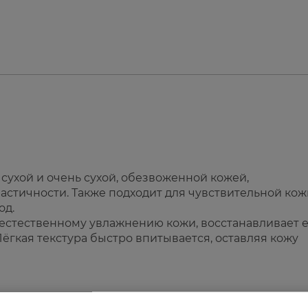
 сухой и очень сухой, обезвоженной кожей,
стичности. Также подходит для чувствительной кож
од.
естественному увлажнению кожи, восстанавливает 
ёгкая текстура быстро впитывается, оставляя кожу
асов.