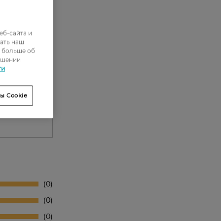
еб-сайта и
ать наш
ь больше об
ошении
ти
ы Cookie
0
0
0