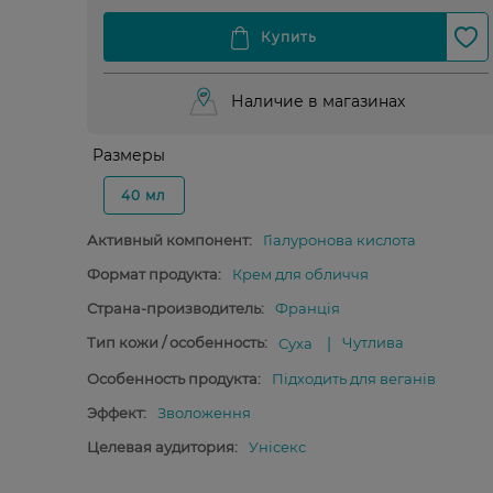
Наличие в магазинах
Размеры
40 мл
Активный компонент:
Гіалуронова кислота
Формат продукта:
Крем для обличчя
Страна-производитель:
Франція
Тип кожи / особенность:
Чутлива
Суха
Особенность продукта:
Підходить для веганів
Эффект:
Зволоження
Целевая аудитория:
Унісекс