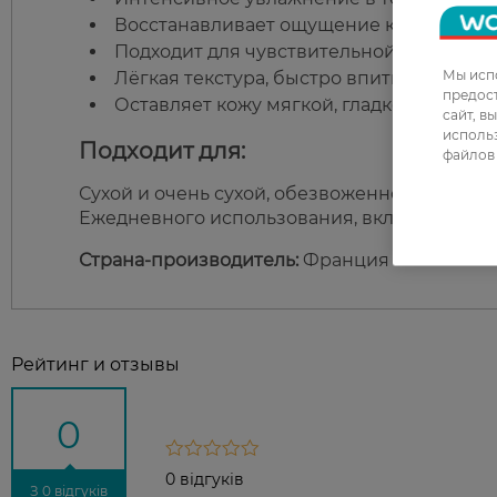
Восстанавливает ощущение комфорта и 
Подходит для чувствительной кожи.
Мы испо
Лёгкая текстура, быстро впитывается.
предос
Оставляет кожу мягкой, гладкой и ухоже
сайт, в
использ
Подходит для:
файлов 
Сухой и очень сухой, обезвоженной кожи.
Ежедневного использования, включая чувст
Страна-производитель:
Франция
Рейтинг и отзывы
0
0 відгуків
З 0 відгуків