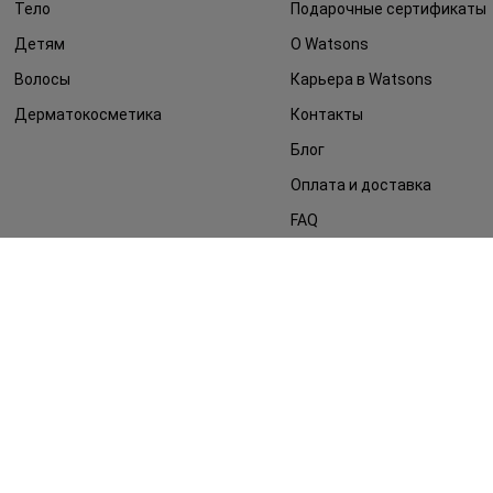
Тело
Подарочные сертификаты
Детям
О Watsons
Волосы
Карьера в Watsons
Дерматокосметика
Контакты
Блог
Оплата и доставка
FAQ
Политика
конфиденциальности
Публичная оферта
СМИ о нас
Возврат заказа
©2014 - 2026. Условия использования сайта