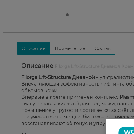
Описание
Применение
Состав
Описание
Filorga Lift-Structure Дневной Кре
Filorga Lift-Structure Дневной
– ультралифти
Впечатляющая эффективность лифтинга об
объёмов кожи.
Впервые в креме применён комплекс
Plasm
гиалуроновая кислота) для подтяжки, напо
повышение упругости достигается за счёт 
полученных с помощью биотехнологических
восстанавливают её тонус и упругость.