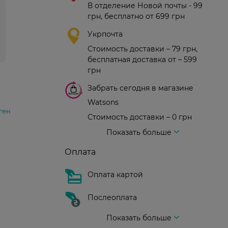
В отделение Новой почты - 99
грн, бесплатно от 699 грн
Укрпочта
Стоимость доставки – 79 грн,
бесплатная доставка от – 599
грн
Забрать сегодня в магазине
Watsons
ген
Стоимость доставки – 0 грн
Стоимость доставки – 99 грн, бесплатная доставка от – 699 грн
Доставка курьером новой почты
Стоимость доставки - 150 грн (до подъезда)
Показать больше
Оплата
Оплата картой
Послеоплата
Показать больше