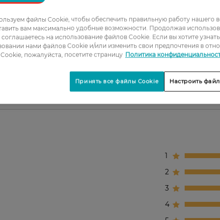
tructure Дневной
льзуем файлы Cookie, чтобы обеспечить правильную работу нашего в
н.
тавить вам максимально удобные возможности. Продолжая использов
ы соглашаетесь на использование файлов Cookie. Если вы хотите узнат
 подтяжки и наполнения.
овании нами файлов Cookie и/или изменить свои предпочтения в отн
Cookie, пожалуйста, посетите страницу
Политика конфиденциальнос
и.
схождения для стимуляции и восстановления кожи.
Принять все файлы Cookie
Настроить файл
1
2
3
4