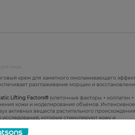
м для лица
нговый крем для заметного омолаживающего эффект
еспечивает разглаживание морщин и восстановлен
atic Lifting Factors®
(клеточные факторы + коллаген +
лнения кожи и моделирования объёмов. Интенсивное
двух активных веществ растительного происхождения
 исследований, которые стимулируют кожу и