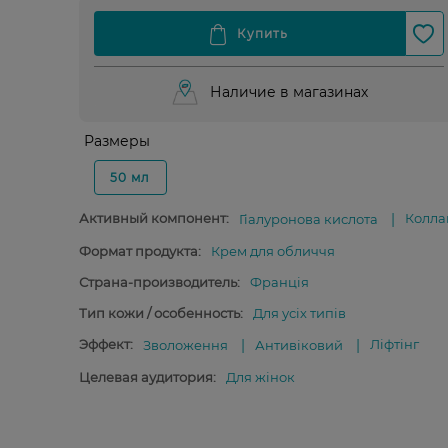
Наличие в магазинах
Размеры
50 мл
Активный компонент:
Колла
Гіалуронова кислота
Формат продукта:
Крем для обличчя
Страна-производитель:
Франція
Тип кожи / особенность:
Для усіх типів
Эффект:
Ліфтінг
Зволоження
Антивіковий
Целевая аудитория:
Для жінок