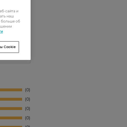
еб-сайта и
ать наш
ь больше об
ошении
ти
ы Cookie
0
0
0
0