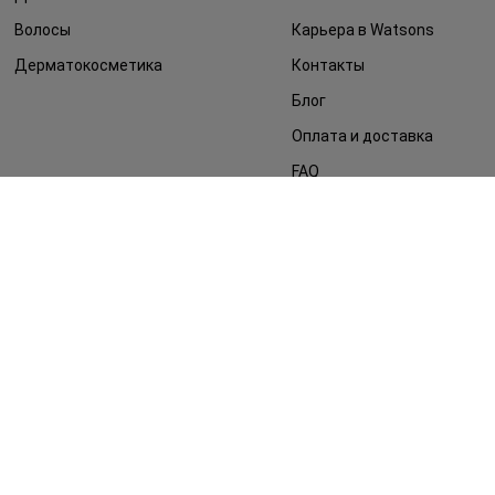
Волосы
Карьера в Watsons
Дерматокосметика
Контакты
Блог
Оплата и доставка
FAQ
Политика
конфиденциальности
Публичная оферта
СМИ о нас
Возврат заказа
©2014 - 2026. Условия использования сайта