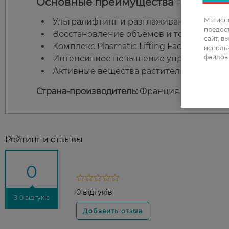
Основные преимущества
Filorga Lift-S
Мы испо
Ультралифтинг и разглаживание морщи
предос
Восстановление объёмов и тонуса кожи.
сайт, в
Комплекс Plasmatic Lifting Factors® для
использ
файлов 
Интенсивное повышение упругости кож
Активные вещества растительного прои
Страна-производитель:
Франция
Рейтинг и отзывы
0
0 відгуків
З 0 відгуків