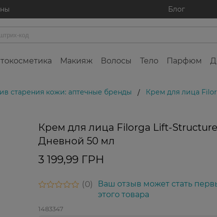
ины
Блог
токосметика
Макияж
Волосы
Тело
Парфюм
Д
ив старения кожи: аптечные бренды
Крем для лица Filor
/
Крем для лица Filorga Lift-Structur
Дневной 50 мл
3 199,99 ГРН
0
Ваш отзыв может стать перв
этого товара
1483347