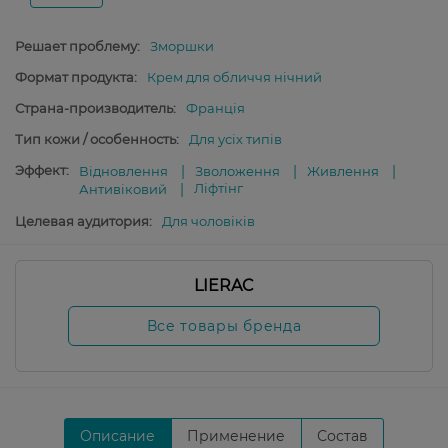
Решает проблему:
Зморшки
Формат продукта:
Крем для обличчя нічний
Страна-производитель:
Франція
Тип кожи / особенность:
Для усіх типів
Эффект:
Відновлення
Зволоження
Живлення
Ліфтінг
Антивіковий
Целевая аудитория:
Для чоловіків
LIERAC
Все товары бренда
Описание
Применение
Состав