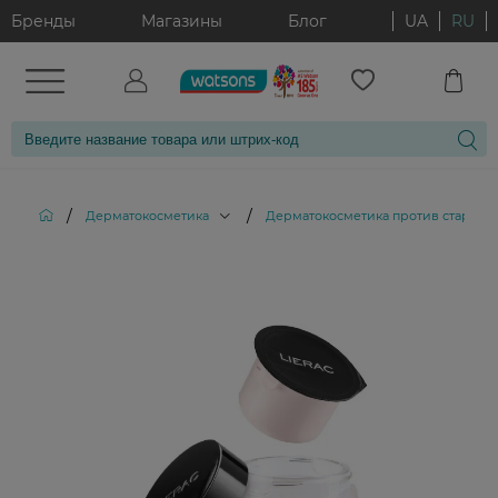
Бренды
Магазины
Блог
UA
RU
/
/
Дерматокосметика
Дерматокосметика против старени