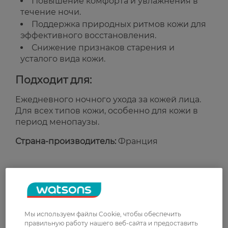
Повышение комфорта и увлажнения в
течение ночи.
Поддержка природных ритмов кожи для
эффективного восстановления.
Снижение признаков старения и
усталого вида кожи.
Подходит для:
Ежедневного ночного ухода за кожей лица.
Для всех типов кожи, особенно для кожи в
период менопаузы.
Страна-производитель:
Франция
Рейтинг и отзывы
0
0 відгуків
Мы используем файлы Cookie, чтобы обеспечить
правильную работу нашего веб-сайта и предоставить