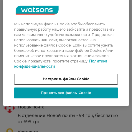
Ежедневного ночного ухода для нормальной
и сухой кожи.
Мы используем файлы Cookie, чтобы обеспечить
Страна-производитель:
Франция
правильную работу нашего веб-сайта и предоставить
вам максимально удобные возможности. Продолжая
использовать наш сайт, вы соглашаетесь на
Рейтинг и отзывы
использование файлов Cookie. Если вы хотите узнать
больше об использовании нами файлов Cookie и/или
изменить свои предпочтения в отношении файлов
0
Cookie, пожалуйста, посетите страницу
Политика
0 відгуків
конфиденциальности
З 0 відгуків
Настроить файлы Cookie
Принять все файлы Cookie
Доставка
Новая почта
В отделение Новой почты - 99 грн, бесплатно
от 699 грн