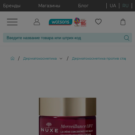
Бренды
Магазины
Блог
UA
RU
/
/
Дерматокосметика
Дерматокосметика против старени