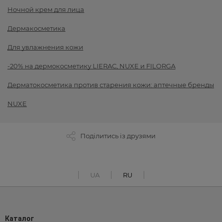
Ночной крем для лица
Дермакосметика
Для увлажнения кожи
-20% на дермокосметику LIERAC, NUXE и FILORGA
Дерматокосметика против старения кожи: аптечные бренды
NUXE
Поділитись із друзями
UA
RU
Каталог