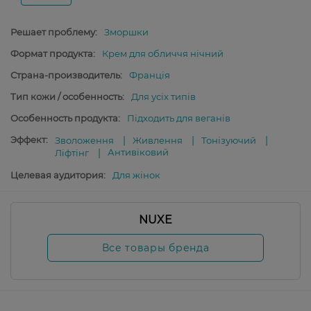
Решает проблему:
Зморшки
Формат продукта:
Крем для обличчя нічний
Страна-производитель:
Франція
Тип кожи / особенность:
Для усіх типів
Особенность продукта:
Підходить для веганів
Эффект:
Зволоження
Живлення
Тонізуючий
Антивіковий
Ліфтінг
Целевая аудитория:
Для жінок
NUXE
Все товары бренда