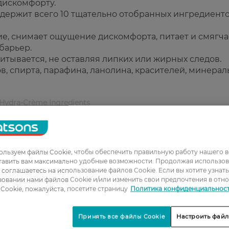
 дискомфорту.
держит всего 10 тщательно отобранных ингредиенто
е, снимает ощущение дискомфорта, питает и смягча
барьер.
итывается, не оставляя липких или жирных следов.
, спирта, парафина, ланолина, красителей, минера
 Hydra-Crème Ingredients
ожи.
и.
льзуем файлы Cookie, чтобы обеспечить правильную работу нашего в
о впитывается.
тавить вам максимально удобные возможности. Продолжая использов
компонентов.
ы соглашаетесь на использование файлов Cookie. Если вы хотите узнат
овании нами файлов Cookie и/или изменить свои предпочтения в отн
Cookie, пожалуйста, посетите страницу
Политика конфиденциальнос
и раздражениям, ежедневное использование утром и/
Принять все файлы Cookie
Настроить файл