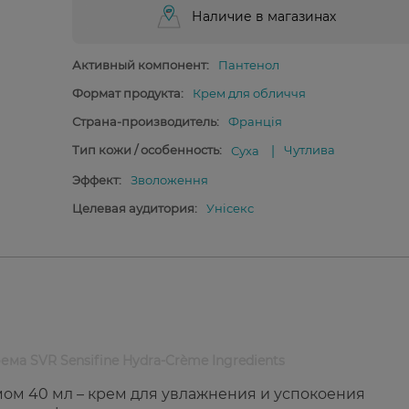
Наличие в магазинах
Активный компонент:
Пантенол
Формат продукта:
Крем для обличчя
Страна-производитель:
Франція
Тип кожи / особенность:
Чутлива
Суха
Эффект:
Зволоження
Целевая аудитория:
Унісекс
а SVR Sensifine Hydra-Crème Ingredients
емом 40 мл – крем для увлажнения и успокоения