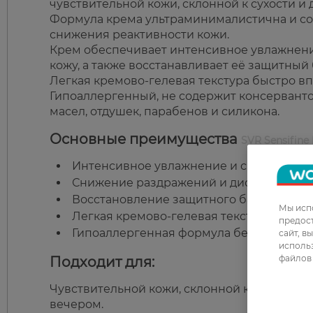
чувствительной кожи, склонной к сухости и
Формула крема ультраминималистична и со
снижения реактивности кожи.
Крем обеспечивает интенсивное увлажнени
кожу, а также восстанавливает её защитный 
Легкая кремово-гелевая текстура быстро вп
Гипоаллергенный, не содержит консервантов
масел, отдушек, парабенов и силикона.
Основные преимущества
SVR Sensifine
Интенсивное увлажнение и смягчение к
Снижение раздражений и дискомфорта.
Восстановление защитного барьера кож
Мы испо
Легкая кремово-гелевая текстура, быстр
предос
Гипоаллергенная формула без вредных 
сайт, в
использ
файлов 
Подходит для:
Чувствительной кожи, склонной к сухости 
вечером.