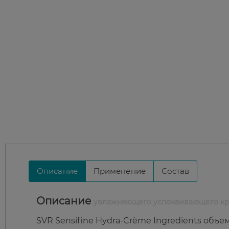
Описание
Применение
Состав
Описание
увлажняющего успокаивающего крем
SVR Sensifine Hydra-Crème Ingredients объ