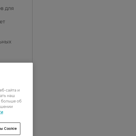
в для
ет
льных
еб-сайта и
ать наш
ь больше об
ошении
ти
или
ы Cookie