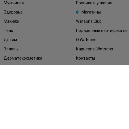
Мужчинам
Правила и условия
Здоровье
Магазины
Макияж
Watsons Club
Тело
Подарочные сертификаты
Детям
О Watsons
Волосы
Карьера в Watsons
Дерматокосметика
Контакты
Блог
Оплата и доставка
FAQ
Политика
конфиденциальности
Публичная оферта
СМИ о нас
Возврат заказа