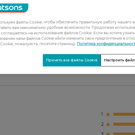
восстанавливает кожный барьер;
алительный процесс на раннем этапе и стимулирует
льзуем файлы Cookie, чтобы обеспечить правильную работу нашего в
ет и успокаивает;
тавить вам максимально удобные возможности. Продолжая использов
ы соглашаетесь на использование файлов Cookie. Если вы хотите узнат
, успокаивает и укрепляет кожный барьер;
овании нами файлов Cookie и/или изменить свои предпочтения в отн
 пленку и восполняет недостаток липидов.
Cookie, пожалуйста, посетите страницу
Политика конфиденциальнос
Принять все файлы Cookie
Настроить файл
жедневное использование утром и/или вечером.
1
2
3