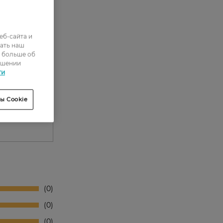
еб-сайта и
ать наш
ь больше об
ошении
ти
ы Cookie
0
0
0