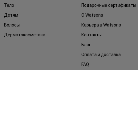
Тело
Подарочные сертификаты
Детям
О Watsons
Волосы
Карьера в Watsons
Дерматокосметика
Контакты
Блог
Оплата и доставка
FAQ
Политика
конфиденциальности
Публичная оферта
СМИ о нас
Возврат заказа