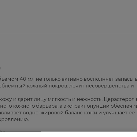
a
бъемом 40 мл не только активно восполняет запасы 
проблемный кожный покров, лечит несовершенства и
кожу и дарит лицу мягкость и нежность. Церастерол 
ного кожного барьера, а экстракт опунции обеспечи
вливает водно-жировой баланс кожи и улучшает её
оровлению.
dra