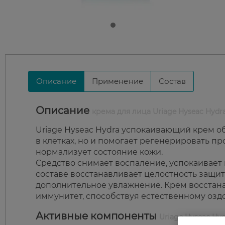
Описание
Применение
Состав
Описание
крема для лица Uriage Hyseac Hydr
Uriage Hyseac Hydra успокаивающий крем о
в клетках, но и помогает регенерировать 
нормализует состояние кожи.
Средство снимает воспаление, успокаивает 
составе восстанавливает целостность защит
дополнительное увлажнение. Крем восстана
иммунитет, способствуя естественному озд
Активные компоненты
Uriage Hyseac Hy