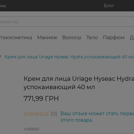
ины
Блог
токосметика
Макияж
Волосы
Тело
Парфюм
Д
Крем для лица Uriage Hyseac Hydra успокаивающий 40 м
/
Крем для лица Uriage Hyseac Hydr
успокаивающий 40 мл
771,99 ГРН
0
Ваш отзыв может стать перв
этого товара
1485692