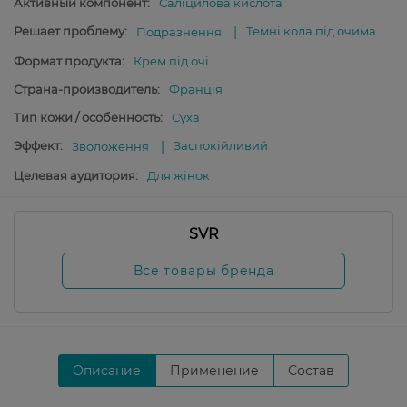
Активный компонент:
Саліцилова кислота
Решает проблему:
Темні кола під очима
Подразнення
Формат продукта:
Крем під очі
Страна-производитель:
Франція
Тип кожи / особенность:
Суха
Эффект:
Заспокійливий
Зволоження
Целевая аудитория:
Для жінок
SVR
Все товары бренда
Описание
Применение
Состав