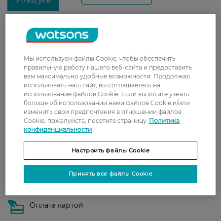
З 0 відгуків
Доставка
Новая почта
Мы используем файлы Cookie, чтобы обеспечить
В отделение Новой почты - 99 грн, бесплатно
правильную работу нашего веб-сайта и предоставить
от 699 грн
вам максимально удобные возможности. Продолжая
использовать наш сайт, вы соглашаетесь на
Укрпочта
использование файлов Cookie. Если вы хотите узнать
больше об использовании нами файлов Cookie и/или
Стоимость доставки – 79 грн, бесплатная
изменить свои предпочтения в отношении файлов
доставка от – 599 грн
Cookie, пожалуйста, посетите страницу
Политика
конфиденциальности
Забрать сегодня в магазине Watsons
Стоимость доставки – 0 грн
Настроить файлы Cookie
Стоимость доставки – 99 грн, бесплатная доставка от – 699 грн
Показать больше
Принять все файлы Cookie
Оплата
Оплата картой