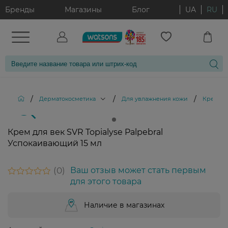
Бренды
Магазины
Блог
UA
RU
/
/
/
Дерматокосметика
Для увлажнения кожи
Крем для
Крем для век SVR Topialyse Palpebral
Успокаивающий 15 мл
0
Ваш отзыв может стать первым
для этого товара
Наличие в магазинах