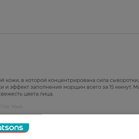
 кожи, в которой концентрирована сила сыворотки,
 и эффект заполнения морщин всего за 15 минут. М
свежесть цвета лица.
Filler Mask
тей.
а лица.