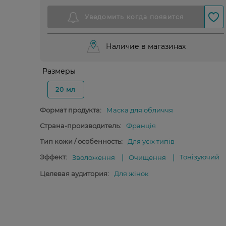
Наличие в магазинах
Размеры
20 мл
Формат продукта:
Маска для обличчя
Страна-производитель:
Франція
Тип кожи / особенность:
Для усіх типів
Эффект:
Тонізуючий
Зволоження
Очищення
Целевая аудитория:
Для жінок