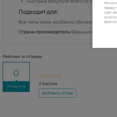
Быстрый результат всего за 15 минут.
Мы испо
предос
Подходит для:
сайт, в
использ
Все типы кожи, особенно обезвоженная и у
файлов 
Страна-производитель:
Франция
Рейтинг и отзывы
0
0 відгуків
З 0 відгуків