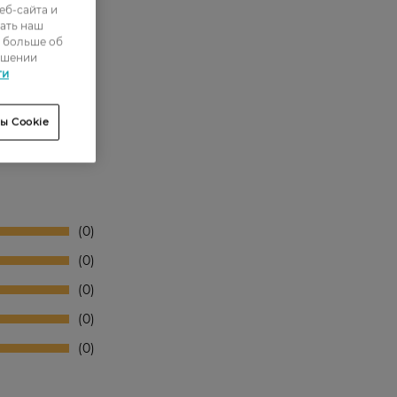
еб-сайта и
ать наш
ь больше об
ошении
ти
ы Cookie
0
0
0
0
0