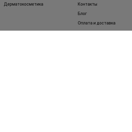
Дерматокосметика
Контакты
Блог
Оплата и доставка
FAQ
Политика
конфиденциальности
Публичная оферта
СМИ о нас
Возврат заказа
©2014 - 2026. Условия использования сайта