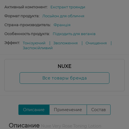
Активный компонент:
Екстракт троянди
Формат продукта:
Лосьйон для обличчя
Страна-производитель:
Франція
Особенность продукта:
Підходить для веганів
Эффект:
Тонізуючий
Зволоження
Очищення
Заспокійливий
NUXE
Все товары бренда
Описание
Применение
Состав
Описание
Nuxe Very Rose Toning Lotion