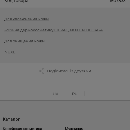
Код товара
1507833
Для увлажнения кожи
-20% на дермокосметику LIERAC, NUXE и FILORGA
Для очищения кожи
NUXE
Поділитись із друзями
UA
RU
Каталог
Корейская косметика
Мужчинам