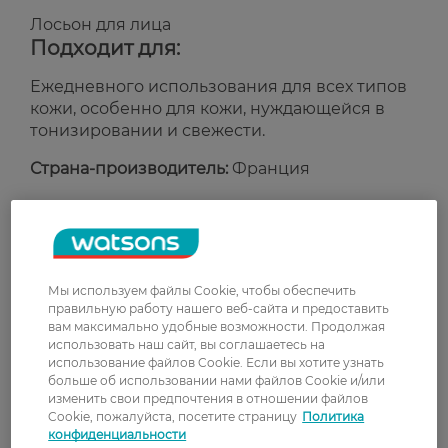
Лосьон для лица
Подходит для:
Ежедневного использования для всех типов
кожи, особенно для кожи, нуждающейся в
тонизировании и свежести.
Страна-производитель:
Франция
Рейтинг и отзывы
0
Мы используем файлы Cookie, чтобы обеспечить
0 відгуків
правильную работу нашего веб-сайта и предоставить
вам максимально удобные возможности. Продолжая
З 0 відгуків
использовать наш сайт, вы соглашаетесь на
использование файлов Cookie. Если вы хотите узнать
больше об использовании нами файлов Cookie и/или
изменить свои предпочтения в отношении файлов
Доставка
Cookie, пожалуйста, посетите страницу
Политика
конфиденциальности
Новая почта