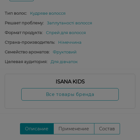
Тип волос:
Кудряве волосся
Решает проблему:
Заплутаності волосся
Формат продукта:
Спрей для волосся
Страна-производитель:
Німеччина
Семейство ароматов:
Фруктовий
Целевая аудитория:
Для дівчаток
ISANA KIDS
Все товары бренда
Описание
Применение
Состав