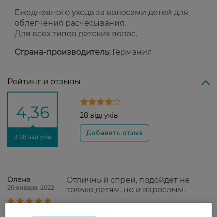
Ежедневного ухода за волосами детей для
облегчения расчесывания.
Для всех типов детских волос.
Страна-производитель:
Германия
Рейтинг и отзывы
4,36
28 відгуків
З 28 відгуків
Олена
Отличный спрей, подойдет не
20 января, 2022
только детям, но и взрослым.