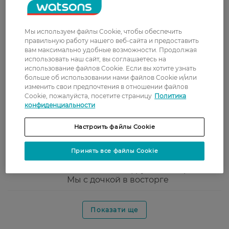
Алла
Дочка задоволена, легкий запах,
27 октября, 2021
розчісування легке та в
задоволення. Рекомендую!
Мы используем файлы Cookie, чтобы обеспечить
правильную работу нашего веб-сайта и предоставить
Алиса
Легке розчісування приємним
вам максимально удобные возможности. Продолжая
21 июля, 2021
фруктовим ароматом
использовать наш сайт, вы соглашаетесь на
использование файлов Cookie. Если вы хотите узнать
больше об использовании нами файлов Cookie и/или
Алиса
Дуже класний, користуюся давно і
изменить свои предпочтения в отношении файлов
20 июля, 2021
Cookie, пожалуйста, посетите страницу
Политика
навіть для дорослих в кого довге
конфиденциальности
волосся
Настроить файлы Cookie
Света
Необходимое средство для юных
19 июня, 2021
обладательниц длинных волос:
моментально облегчает
Принять все файлы Cookie
расчёсывание, придаёт блеск и
бесподобный фруктовый аромат.
Мы с дочкой в восторге
Показати ще