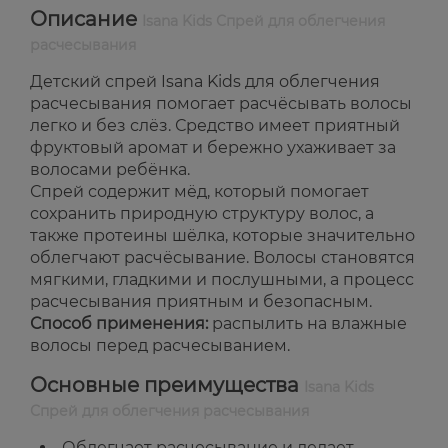
Описание
Isana Kids Спрей для облегчения
расчесывания
Детский спрей Isana Kids для облегчения
расчесывания помогает расчёсывать волосы
легко и без слёз. Средство имеет приятный
фруктовый аромат и бережно ухаживает за
волосами ребёнка.
Спрей содержит мёд, который помогает
сохранить природную структуру волос, а
также протеины шёлка, которые значительно
облегчают расчёсывание. Волосы становятся
мягкими, гладкими и послушными, а процесс
расчесывания приятным и безопасным.
Способ применения:
распылить на влажные
волосы перед расчесыванием.
Основные преимущества
Isana Kids
Спрей для облегчения расчесывания
Облегчает расчесывание и делает