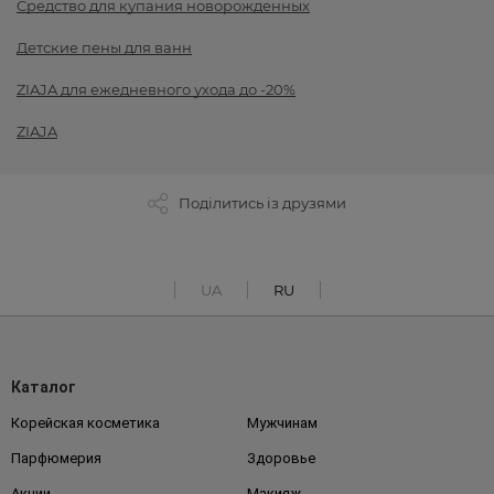
Cредство для купания новорожденных
Детские пены для ванн
ZIAJA для ежедневного ухода до -20%
ZIAJA
Поділитись із друзями
UA
RU
Каталог
Корейская косметика
Мужчинам
Парфюмерия
Здоровье
Акции
Макияж