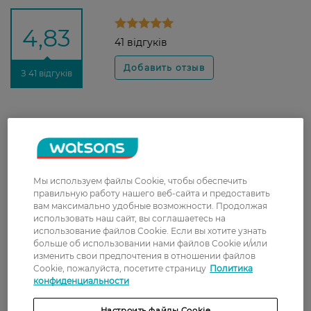
4,83
41 відгуків
З 41 відгуків
Олeна
Смачний запах перетворює
21 января, 2022
купання дитини в насолоду та гру.
Мы используем файлы Cookie, чтобы обеспечить
Світлана
має чудовий аромат, ціна
правильную работу нашего веб-сайта и предоставить
18 ноября, 2021
відповідає якості)))
вам максимально удобные возможности. Продолжая
использовать наш сайт, вы соглашаетесь на
использование файлов Cookie. Если вы хотите узнать
больше об использовании нами файлов Cookie и/или
Наташа
Не скажу, что пенная шапка
изменить свои предпочтения в отношении файлов
3 августа, 2021
огромная, но опадает она
Cookie, пожалуйста, посетите страницу
Политика
медленно. Запах приятный, флакон
конфиденциальности
большой, поэтому хватит надолго.
Рекомендую не только малышам,
Настроить файлы Cookie