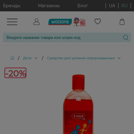
Бренды
Магазины
Блог
UA
RU
/
/
/
Дети
Cредство для купания новорожденных
Де
-20%