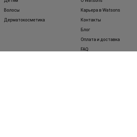
Детям
О Watsons
Волосы
Карьера в Watsons
Дерматокосметика
Контакты
Блог
Оплата и доставка
FAQ
Политика
конфиденциальности
Публичная оферта
СМИ о нас
Возврат заказа
©2014 - 2026. Условия использования сайта