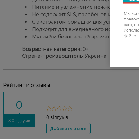
Питание и увлажнение нежной детской 
Мы испо
Не содержит SLS, парабенов и силиконов
предос
С экстрактом ромашки для успокаивающ
сайт, в
Подходит для ежедневного использован
использ
файлов 
Мягкий и безопасный аромат ромашки.
Возрастная категория:
0+
Страна-производитель:
Украина
Рейтинг и отзывы
0
0 відгуків
З 0 відгуків