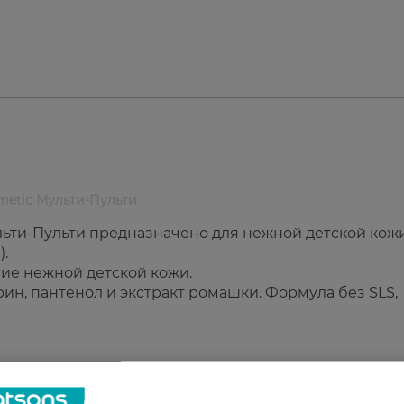
metic Мульти-Пульти
льти-Пульти предназначено для нежной детской кож
).
ие нежной детской кожи.
рин, пантенол и экстракт ромашки. Формула без SLS,
ic Мульти-Пульти Ромашка
 рождения.