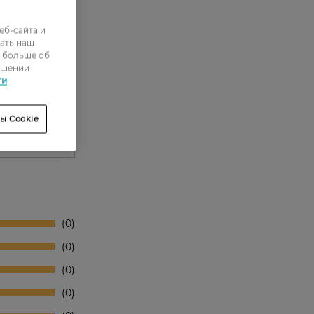
еб-сайта и
ать наш
ь больше об
ошении
ти
ы Cookie
0
0
0
0