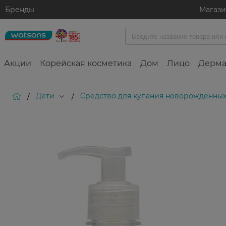
Бренды
Магаз
Акции
Корейская косметика
Дом
Лицо
Дерма
Дети
Cредство для купания новорожденны
/
/