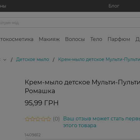
ины
Блог
токосметика
Макияж
Волосы
Тело
Парфюм
Д
х
Детское мыло
Крем-мыло детское Мульти-Пульт
/
/
Крем-мыло детское Мульти-Пульт
Ромашка
95,99 ГРН
0
Ваш отзыв может стать перв
этого товара
1409812