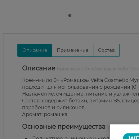
Описание
Применение
Состав
Описание
Крем-мыло 0+ «Ромашка» Velta Cos
Крем-мыло 0+ «Ромашка» Velta Cosmetic Му
подходит для использования с рождения (0+
Назначение: очищение, питание и увлажнен
Состав: содержит бетаин, витамин B5, глице
парабенов и силиконов.
Аромат: ромашка.
Основные преимущества
Velta Cosmet
Деликатное очищение и уход за кожей с