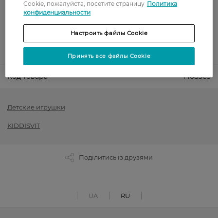
Cookie, пожалуйста, посетите страницу
Политика
Оплата картой
конфиденциальности
Послеоплата
Настроить файлы Cookie
Показать больше
Принять все файлы Cookie
Код товара
1408363
Детские игрушки
KIDDISVIT
Поділитись із друзями
UA
RU