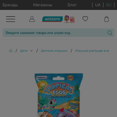
Бренды
Магазины
Блог
UA
RU
/
/
/
Дети
Детские игрушки
Игрушка растущая в воде Tr