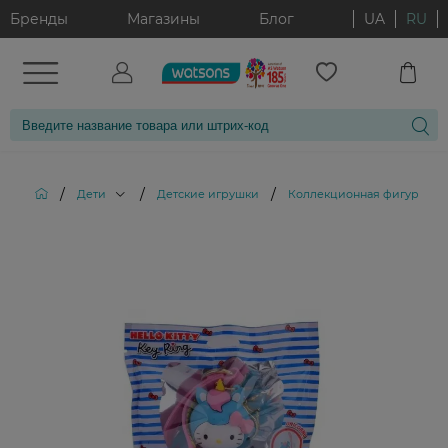
Бренды
Магазины
Блог
UA
RU
/
/
/
Дети
Детские игрушки
Коллекционная фигурка-бре