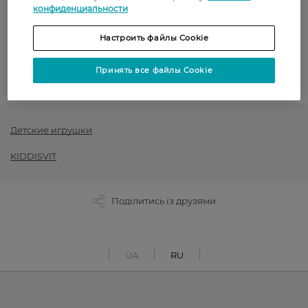
конфиденциальности
Послеоплата
Настроить файлы Cookie
Показать больше
Принять все файлы Cookie
Код товара
1491726
Детские игрушки
KIDDISVIT
Поділитись із друзями
UA
RU