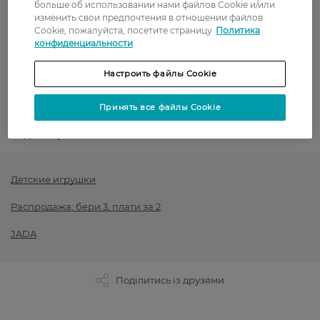
Оплата
больше об использовании нами файлов Cookie и/или
изменить свои предпочтения в отношении файлов
Cookie, пожалуйста, посетите страницу
Политика
Оплата картой
конфиденциальности
Послеоплата
Настроить файлы Cookie
Показать больше
Принять все файлы Cookie
Код товара
1521217
Детские игрушки
Распродажа: бери 3, плати за 2
JADA
Поділитись із друзями