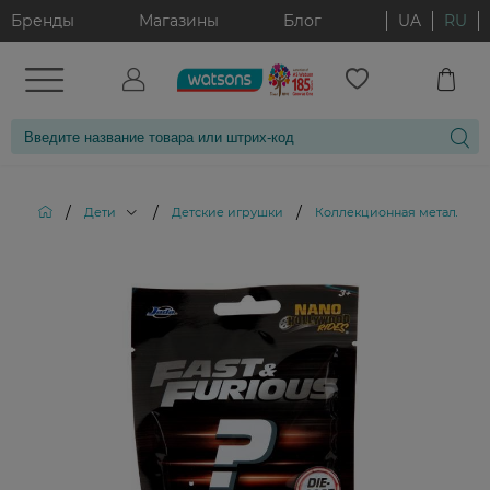
Бренды
Магазины
Блог
UA
RU
/
/
/
Дети
Детские игрушки
Коллекционная металличес