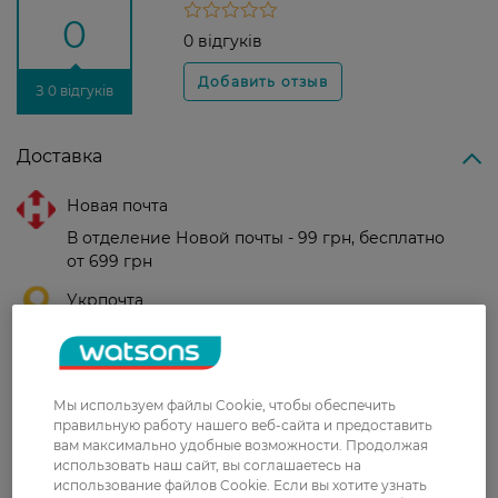
0
0 відгуків
З 0 відгуків
Доставка
Новая почта
В отделение Новой почты - 99 грн, бесплатно
от 699 грн
Укрпочта
Стоимость доставки – 79 грн, бесплатная
доставка от – 599 грн
Забрать сегодня в магазине Watsons
Мы используем файлы Cookie, чтобы обеспечить
правильную работу нашего веб-сайта и предоставить
Стоимость доставки – 0 грн
вам максимально удобные возможности. Продолжая
Стоимость доставки – 99 грн, бесплатная доставка от – 699 грн
Показать больше
использовать наш сайт, вы соглашаетесь на
использование файлов Cookie. Если вы хотите узнать