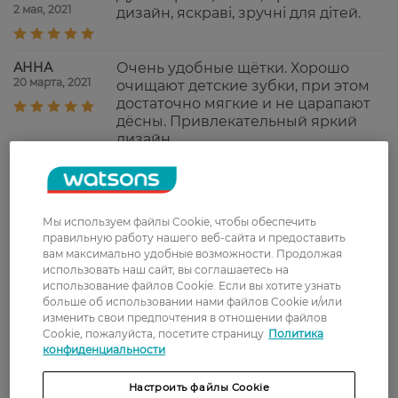
2 мая, 2021
дизайн, яскраві, зручні для дітей.
АННА
Очень удобные щётки. Хорошо
20 марта, 2021
очищают детские зубки, при этом
достаточно мягкие и не царапают
дёсны. Привлекательный яркий
дизайн.
Лілія
Оригінальні щіточки для діток,
22 февраля, 2021
яскраві, зручні, не подразнюють
ясна, добре тримаються в руці!
Мы используем файлы Cookie, чтобы обеспечить
Бренд Prokudent давно
правильную работу нашего веб-сайта и предоставить
"прижився"в нашій сім'ї, і пасти
вам максимально удобные возможности. Продолжая
хороші, і щіточки! Якісно і
использовать наш сайт, вы соглашаетесь на
недорого!
использование файлов Cookie. Если вы хотите узнать
больше об использовании нами файлов Cookie и/или
изменить свои предпочтения в отношении файлов
Cookie, пожалуйста, посетите страницу
Политика
Показати ще
конфиденциальности
Настроить файлы Cookie
Доставка