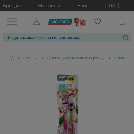
Бренды
Магазины
Блог
UA
RU
/
/
/
Дети
Детский уход за полостью рта
Детские зу