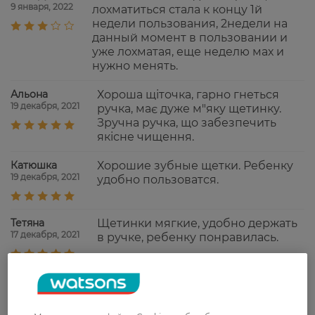
9 января, 2022
лохматиться стала к концу 1й
недели пользования, 2недели на
данный момент в пользовании и
уже лохматая, еще неделю мах и
нужно менять.
Альона
Хороша щіточка, гарно гнеться
19 декабря, 2021
ручка, має дуже м"яку щетинку.
Зручна ручка, що забезпечить
якісне чищення.
Катюшка
Хорошие зубные щетки. Ребенку
19 декабря, 2021
удобно пользоватся.
Тетяна
Щетинки мягкие, удобно держать
17 декабря, 2021
в ручке, ребенку понравилась.
Наталия
не жесткая щеточка.
20 сентября, 2021
оригинальная форма. и красивый
рисунок