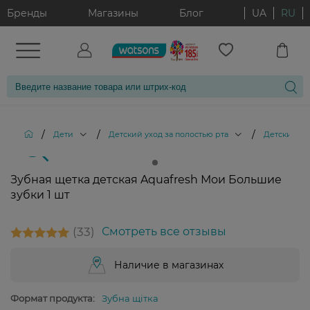
Бренды
Магазины
Блог
UA
RU
/
/
/
Дети
Детский уход за полостью рта
Детские зу
Зубная щетка детская Aquafresh Мои Большие
зубки 1 шт
33
Смотреть все отзывы
Наличие в магазинах
Формат продукта:
Зубна щітка