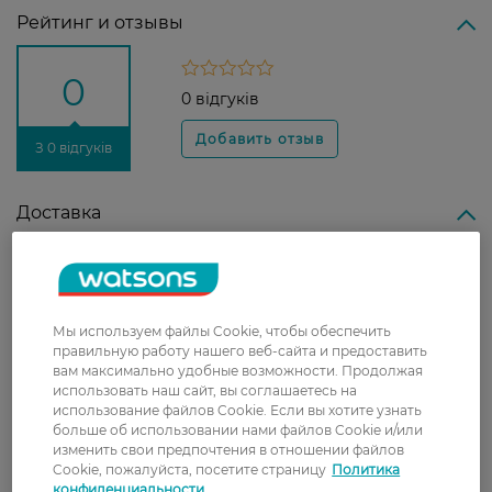
Рейтинг и отзывы
0
0 відгуків
З 0 відгуків
Доставка
Новая почта
В отделение Новой почты - 99 грн, бесплатно
от 699 грн
Мы используем файлы Cookie, чтобы обеспечить
правильную работу нашего веб-сайта и предоставить
Укрпочта
вам максимально удобные возможности. Продолжая
Стоимость доставки – 79 грн, бесплатная
использовать наш сайт, вы соглашаетесь на
доставка от – 599 грн
использование файлов Cookie. Если вы хотите узнать
больше об использовании нами файлов Cookie и/или
Забрать сегодня в магазине Watsons
изменить свои предпочтения в отношении файлов
Cookie, пожалуйста, посетите страницу
Политика
Стоимость доставки – 0 грн
конфиденциальности