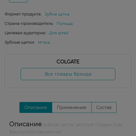
Формат продукта:
Зубна щітка
Страна-производитель:
Польща
Целевая аудитория:
Для дітей
Зубные щетки:
М'яка
COLGATE
Все товары бренда
Описание
Применение
Состав
Описание
зубной щетки детской Colgate Kids
Batman/Wonderwoman