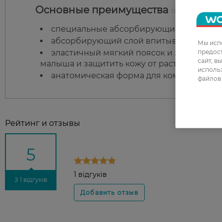
Основные преимущества
подгузников д
специальные абсорбирующие каналы, у
абсорбирующий слой впитывает влагу з
Мы испо
предос
эластичный мягкий поясок и застежки 
сайт, в
малыша и защитить кожу от растираний;
использ
анатомическая форма для комфорта ме
файлов 
Рейтинг и отзывы
5
1 відгуків
З 1 відгуків