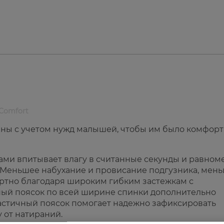
 Comfort
таны с учетом нужд малышей, чтобы им было комфорт
ми впитывает влагу в считанные секунды и равном
. Меньшее набухание и провисание подгузника, мен
ртно благодаря широким гибким застежкам с
ный поясок по всей ширине спинки дополнительно
ластичный поясок помогает надежно зафиксировать
 от натираний.