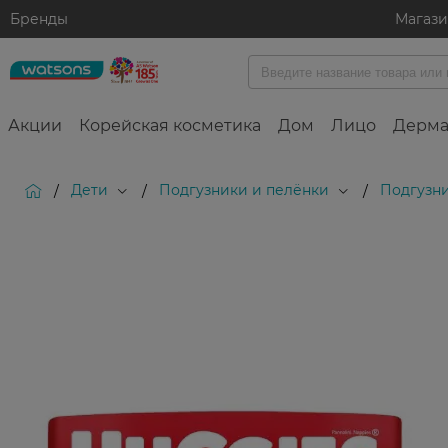
Бренды
Магаз
Акции
Корейская косметика
Дом
Лицо
Дерма
Дети
Подгузники и пелёнки
Подгузн
/
/
/