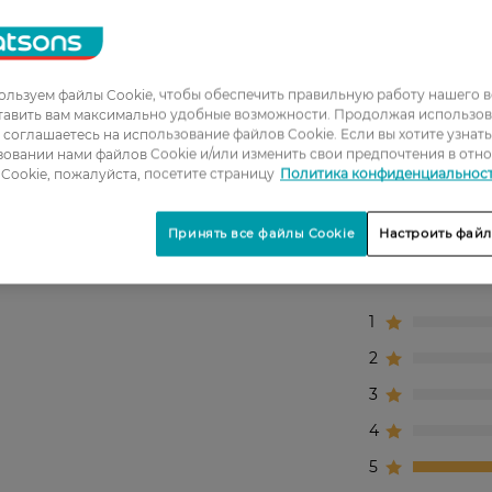
етских Huggies Ultra Comfort:
меньшающие набухание и провисание подгузника;
а считанные секунды;
льзуем файлы Cookie, чтобы обеспечить правильную работу нашего в
тавить вам максимально удобные возможности. Продолжая использов
помогают надежно зафиксировать подгузник на спин
ы соглашаетесь на использование файлов Cookie. Если вы хотите узнат
овании нами файлов Cookie и/или изменить свои предпочтения в отн
жду ножек малыша.
Cookie, пожалуйста, посетите страницу
Политика конфиденциальнос
Принять все файлы Cookie
Настроить файл
1
2
3
4
5