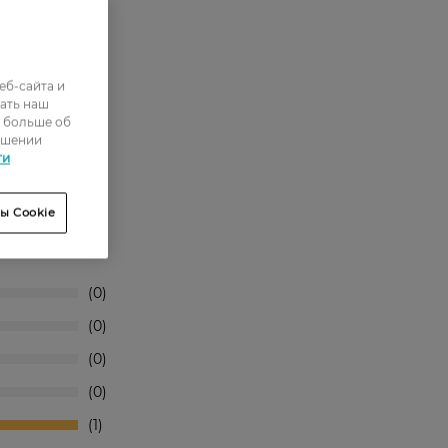
еб-сайта и
ать наш
е
ь больше об
ошении
ти
ы Cookie
0
0
0
0
1