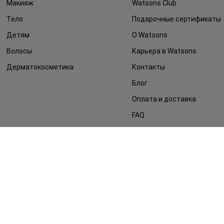
Макияж
Watsons Club
Тело
Подарочные сертификаты
Детям
О Watsons
Волосы
Карьера в Watsons
Дерматокосметика
Контакты
Блог
Оплата и доставка
FAQ
Политика
конфиденциальности
Публичная оферта
СМИ о нас
Возврат заказа