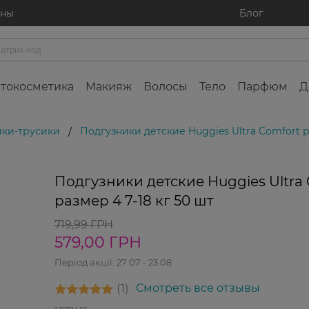
ины
Блог
токосметика
Макияж
Волосы
Тело
Парфюм
Д
ики-трусики
Подгузники детские Huggies Ultra Comfort ра
/
Подгузники детские Huggies Ultra
размер 4 7-18 кг 50 шт
719,99 ГРН
579,00 ГРН
Період акції:
27 07 - 23 08
1
Смотреть все отзывы