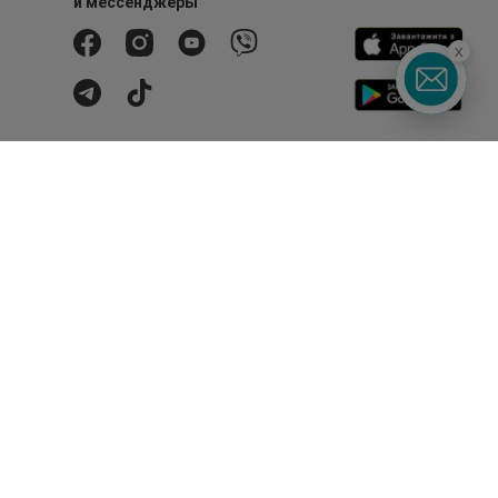
и мессенджеры
x