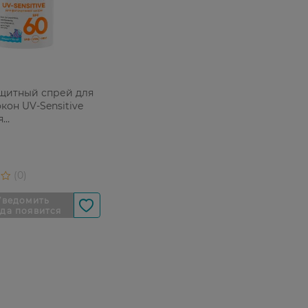
щитный спрей для
кон UV-Sensitive
я
твительной кожи