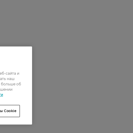
еб-сайта и
ать наш
ь больше об
ошении
ти
ы Cookie