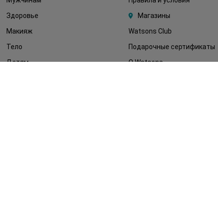
Здоровье
Магазины
Макияж
Watsons Club
Тело
Подарочные сертификаты
Детям
О Watsons
Волосы
Карьера в Watsons
Дерматокосметика
Контакты
Блог
Оплата и доставка
FAQ
Политика
конфиденциальности
Публичная оферта
СМИ о нас
Возврат заказа