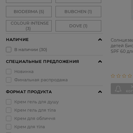
Солнцеза
детей Био
SPF 60 дл
фоточувс
90 мл