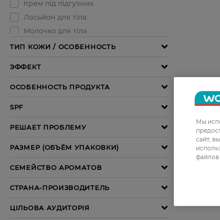
Мы испо
предос
сайт, в
использ
файлов 