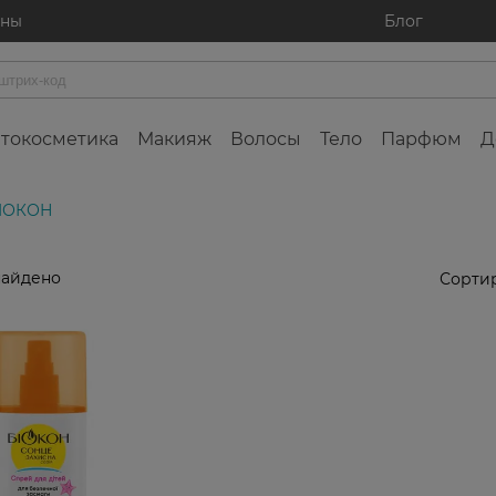
ины
Блог
токосметика
Макияж
Волосы
Тело
Парфюм
Д
БІОКОН
найдено
Сортир