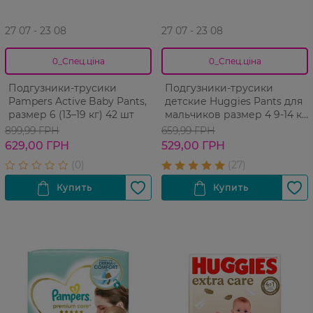
27 07 - 23 08
27 07 - 23 08
0_Спец.ціна
0_Спец.ціна
Подгузники-трусики
Подгузники-трусики
Pampers Active Baby Pants,
детские Huggies Pants для
размер 6 (13–19 кг) 42 шт
мальчиков размер 4 9-14 кг
36 шт
899,99 ГРН
659,99 ГРН
629,00 ГРН
529,00 ГРН