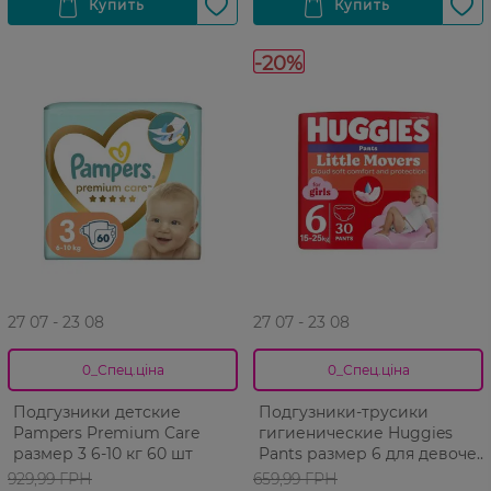
-20%
27 07 - 23 08
27 07 - 23 08
0_Спец.ціна
0_Спец.ціна
Подгузники детские
Подгузники-трусики
Pampers Premium Care
гигиенические Huggies
размер 3 6-10 кг 60 шт
Pants размер 6 для девочек
15-25 кг 30 шт
929,99 ГРН
659,99 ГРН