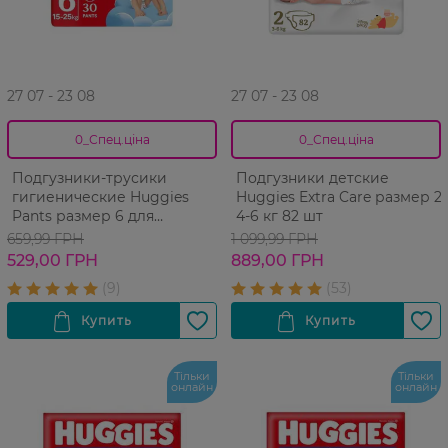
27 07 - 23 08
27 07 - 23 08
0_Спец.ціна
0_Спец.ціна
Подгузники-трусики
Подгузники детские
гигиенические Huggies
Huggies Extra Care размер 2
Pants размер 6 для
4-6 кг 82 шт
мальчиков 15-25 кг мягкая
659,99 ГРН
1 099,99 ГРН
упаковка 30 шт
529,00 ГРН
889,00 ГРН
Тільки
Тільки
онлайн
онлайн