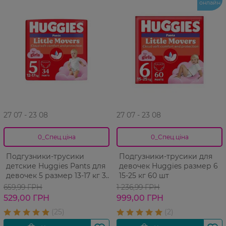
онлайн
27 07 - 23 08
27 07 - 23 08
0_Спец.ціна
0_Спец.ціна
Подгузники-трусики
Подгузники-трусики для
детские Huggies Pants для
девочек Huggies размер 6
девочек 5 размер 13-17 кг 34
15-25 кг 60 шт
шт
659,99 ГРН
1 236,99 ГРН
529,00 ГРН
999,00 ГРН