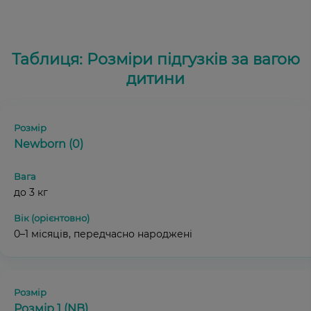
Таблиця: Розміри підгузків за вагою
дитини
Newborn (0)
до 3 кг
0–1 місяців, передчасно народжені
Розмір 1 (NB)