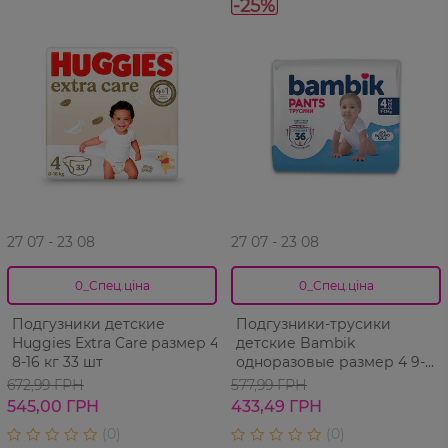
-25%
27 07 - 23 08
27 07 - 23 08
0_Спец.ціна
0_Спец.ціна
Подгузники детские
Подгузники-трусики
Huggies Extra Care размер 4
детские Bambik
8-16 кг 33 шт
одноразовые размер 4 9-
15кг, 36шт
672,99 ГРН
577,99 ГРН
545,00 ГРН
433,49 ГРН