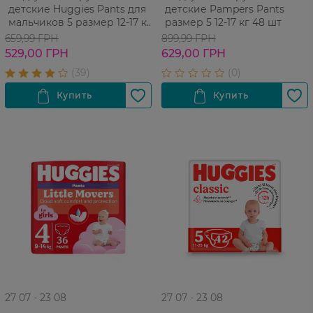
детские Huggies Pants для
детские Pampers Pants
мальчиков 5 размер 12-17 кг
размер 5 12-17 кг 48 шт
34 шт
659,99 ГРН
899,99 ГРН
529,00 ГРН
629,00 ГРН
27 07 - 23 08
27 07 - 23 08