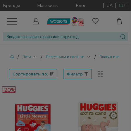
Бренды
Магазины
Блог
UA
RU
/
/
/
Дети
Подгузники и пелёнки
Подгузники
Сортировать по:
Фильтр
-20%