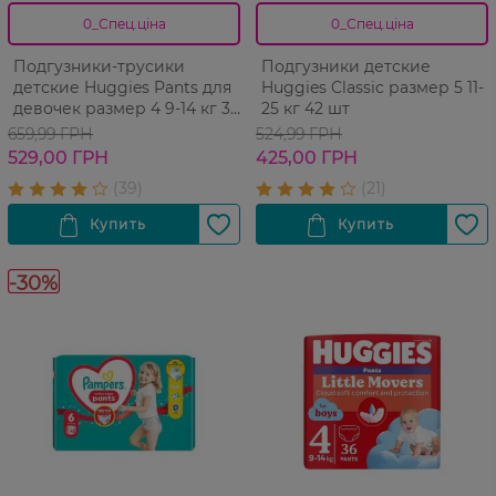
0_Спец.ціна
0_Спец.ціна
Подгузники-трусики
Подгузники детские
детские Huggies Pants для
Huggies Classic размер 5 11-
девочек размер 4 9-14 кг 36
25 кг 42 шт
шт
659,99 ГРН
524,99 ГРН
529,00 ГРН
425,00 ГРН
-30%