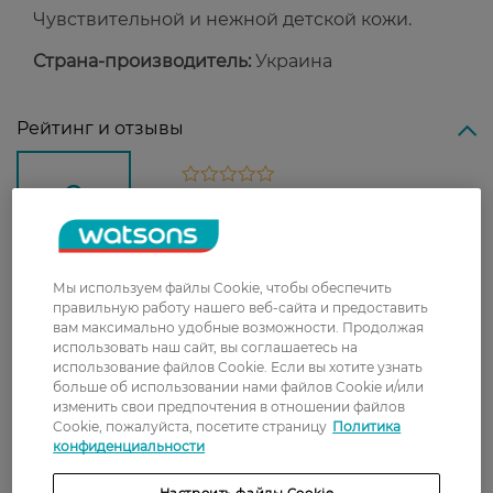
Чувствительной и нежной детской кожи.
Страна-производитель:
Украина
Рейтинг и отзывы
0
0 відгуків
З 0 відгуків
Мы используем файлы Cookie, чтобы обеспечить
правильную работу нашего веб-сайта и предоставить
Доставка
вам максимально удобные возможности. Продолжая
использовать наш сайт, вы соглашаетесь на
Новая почта
использование файлов Cookie. Если вы хотите узнать
больше об использовании нами файлов Cookie и/или
В отделение Новой почты - 99 грн, бесплатно
изменить свои предпочтения в отношении файлов
от 699 грн
Cookie, пожалуйста, посетите страницу
Политика
конфиденциальности
Укрпочта