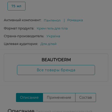
75 мл
Активный компонент:
Ромашка
Пантенол
Формат продукта:
Крем гель для тіла
Страна-производитель:
Україна
Целевая аудитория:
Для дітей
BEAUTYDERM
Все товары бренда
Описание
Применение
Состав
Описание
Детский крем универсальный