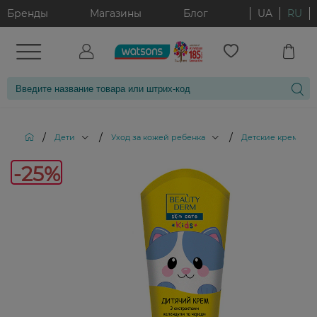
Бренды
Магазины
Блог
UA
RU
/
/
/
/
Дети
Уход за кожей ребенка
Детские крема
-25%
-25%