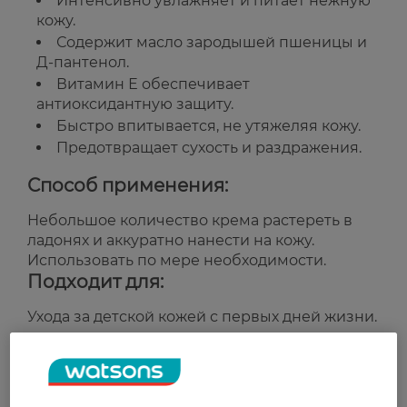
Интенсивно увлажняет и питает нежную
кожу.
Содержит масло зародышей пшеницы и
Д-пантенол.
Витамин Е обеспечивает
антиоксидантную защиту.
Быстро впитывается, не утяжеляя кожу.
Предотвращает сухость и раздражения.
Способ применения:
Небольшое количество крема растереть в
ладонях и аккуратно нанести на кожу.
Использовать по мере необходимости.
Подходит для:
Ухода за детской кожей с первых дней жизни.
Страна-производитель:
Украина
Рейтинг и отзывы