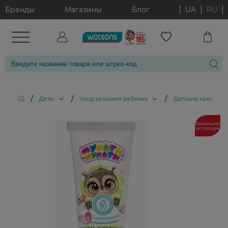
Бренды
Магазины
Блог
UA
RU
/
/
/
/
Дети
Уход за кожей ребенка
Детские крема
Финальная
распродажа