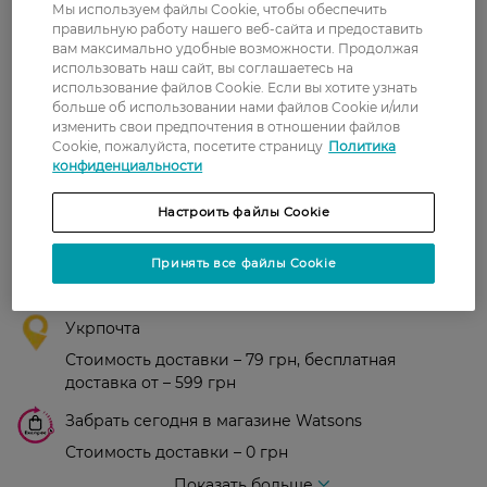
Мы используем файлы Cookie, чтобы обеспечить
правильную работу нашего веб-сайта и предоставить
вам максимально удобные возможности. Продолжая
0
использовать наш сайт, вы соглашаетесь на
0 відгуків
использование файлов Cookie. Если вы хотите узнать
больше об использовании нами файлов Cookie и/или
З 0 відгуків
изменить свои предпочтения в отношении файлов
Cookie, пожалуйста, посетите страницу
Политика
конфиденциальности
Доставка
Настроить файлы Cookie
Новая почта
Принять все файлы Cookie
В отделение Новой почты - 99 грн, бесплатно
от 699 грн
Укрпочта
Стоимость доставки – 79 грн, бесплатная
доставка от – 599 грн
Забрать сегодня в магазине Watsons
Стоимость доставки – 0 грн
Стоимость доставки – 99 грн, бесплатная доставка от – 699 грн
Показать больше