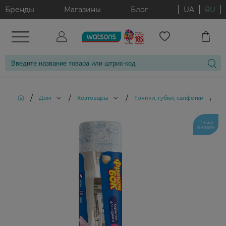
Бренды
Магазины
Блог
UA
RU
/
/
/
/
Дом
Хозтовары
Тряпки, губки, салфетки
Тр
Тільки
онлайн