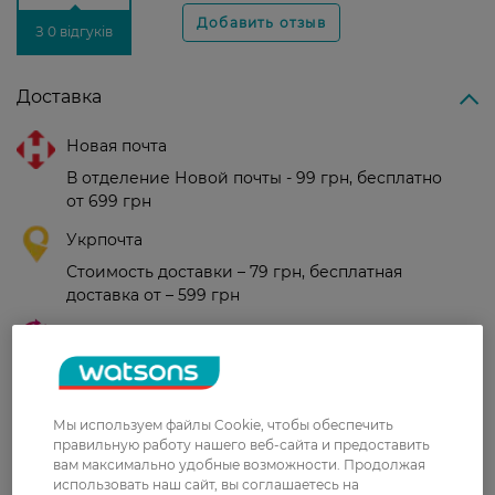
З 0 відгуків
Доставка
Новая почта
В отделение Новой почты - 99 грн, бесплатно
от 699 грн
Укрпочта
Стоимость доставки – 79 грн, бесплатная
доставка от – 599 грн
Забрать сегодня в магазине Watsons
Стоимость доставки – 0 грн
Стоимость доставки – 99 грн, бесплатная доставка от – 699 грн
Показать больше
Мы используем файлы Cookie, чтобы обеспечить
Оплата
правильную работу нашего веб-сайта и предоставить
вам максимально удобные возможности. Продолжая
использовать наш сайт, вы соглашаетесь на
Оплата картой